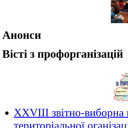
Анонси
Вісті з профорганізацій
ХХVIII звітно-виборна
територіальної оганіза