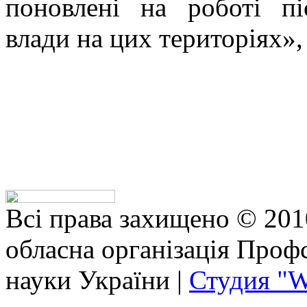
поновлені на роботі пі
влади на цих територіях»,
Всі права захищено © 201
обласна організація Профс
науки України |
Студия "W
bhojpuri
anushka
exhibitionist
xxx
vido
horny
actor
tamanna
school
servent
مساج
منه
نيك
نيك
كس