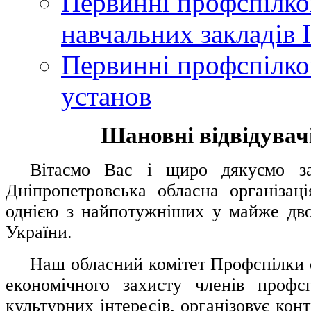
Первинні профспілков
навчальних закладів І
Первинні профспілков
установ
Шановні відвідувачі
....
.
Вітаємо Вас і щиро дякуємо за 
Дніпропетровська обласна організац
однією з найпотужніших у майже дво
України.
.....
Наш обласний комітет Профспілки о
економічного захисту членів профс
культурних інтересів, організовує конт