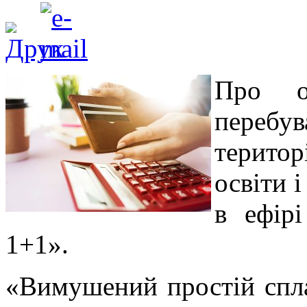
Про о
перебув
територ
освіти 
в ефір
1+1».
«Вимушений простій спла