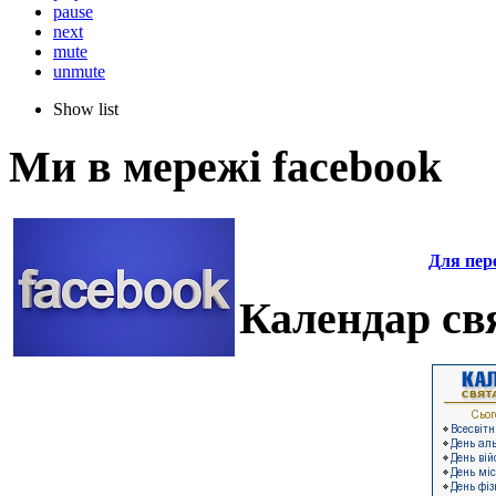
pause
next
mute
unmute
Show list
Ми в мережі facebook
Для пере
Календар свя