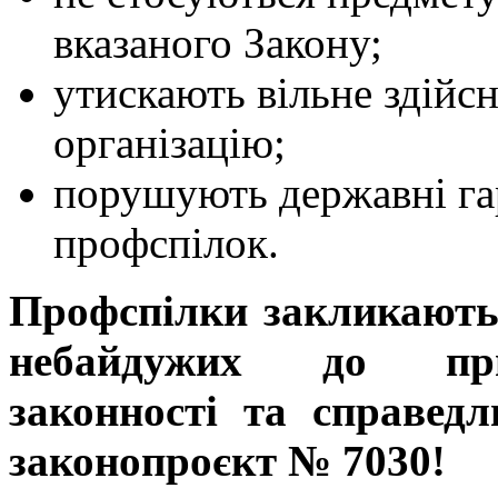
вказаного Закону;
утискають вільне здійс
організацію;
порушують державні гар
профспілок.
Профспілки закликають
небайдужих до прин
законності та справедл
законопроєкт № 7030!