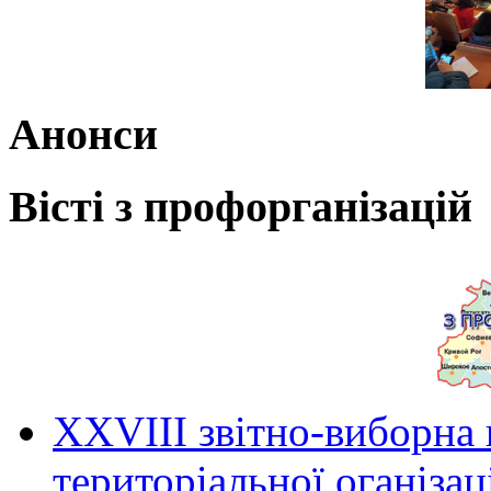
Анонси
Вісті з профорганізацій
ХХVIII звітно-виборна
територіальної оганіза