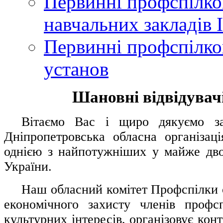
Первинні профспілков
навчальних закладів І
Первинні профспілков
установ
Шановні відвідувачі
....
.
Вітаємо Вас і щиро дякуємо за 
Дніпропетровська обласна організац
однією з найпотужніших у майже дво
України.
.....
Наш обласний комітет Профспілки о
економічного захисту членів профс
культурних інтересів, організовує конт