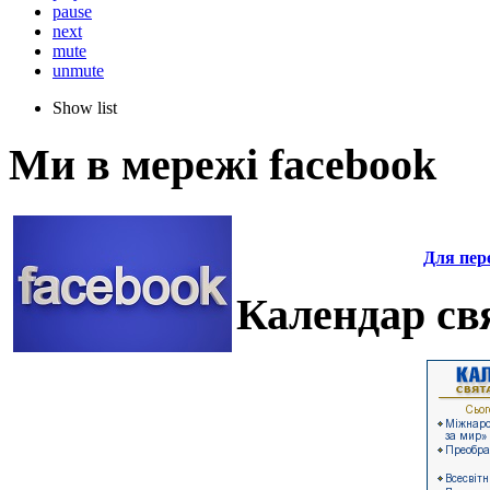
pause
next
mute
unmute
Show list
Ми в мережі facebook
Для пере
Календар свя