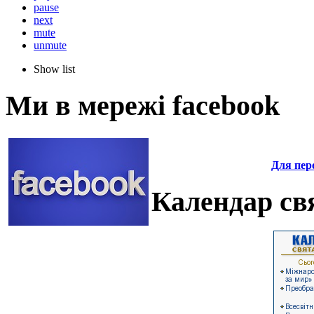
pause
next
mute
unmute
Show list
Ми в мережі facebook
Для пере
Календар свя