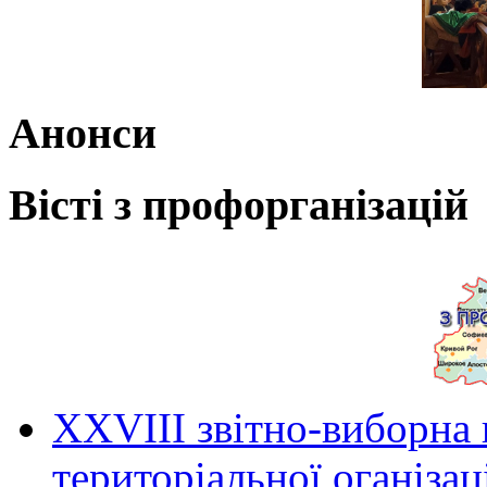
Анонси
Вісті з профорганізацій
ХХVIII звітно-виборна
територіальної оганіза