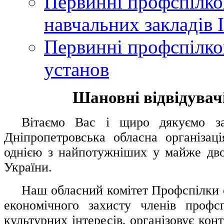
Первинні профспілков
навчальних закладів І
Первинні профспілков
установ
Шановні відвідувачі
....
.
Вітаємо Вас і щиро дякуємо за 
Дніпропетровська обласна організац
однією з найпотужніших у майже дво
України.
.....
Наш обласний комітет Профспілки о
економічного захисту членів профс
культурних інтересів, організовує конт