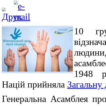
10 гр
відзна
людини
асамбле
1948 р
Націй прийняла
Загальну 
Генеральна Асамблея про