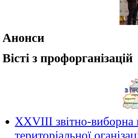
Анонси
Вісті з профорганізацій
ХХVIII звітно-виборна
територіальної оганіза