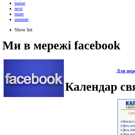
pause
next
mute
unmute
Show list
Ми в мережі facebook
Для пере
Календар свя