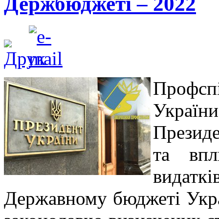
Держбюджеті – 2022
Профспі
Україн
Презид
та впл
видат
Державному бюджеті Украї