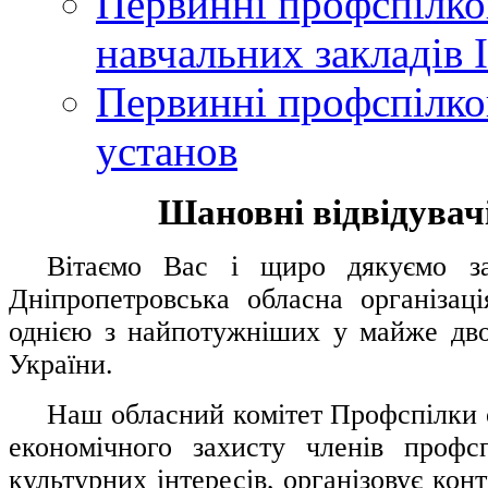
Первинні профспілков
навчальних закладів І
Первинні профспілков
установ
Шановні відвідувачі
....
.
Вітаємо Вас і щиро дякуємо за 
Дніпропетровська обласна організац
однією з найпотужніших у майже дво
України.
.....
Наш обласний комітет Профспілки о
економічного захисту членів профс
культурних інтересів, організовує конт