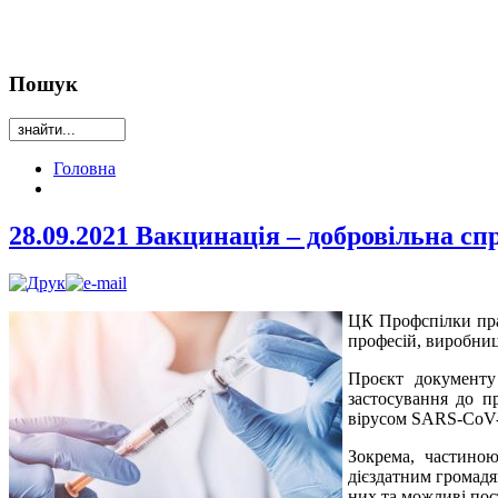
Пошук
Головна
28.09.2021 Вакцинація – добровільна с
ЦК Профспілки прац
професій, виробниц
Проєкт документу
застосування до п
вірусом SARS-CoV-
Зокрема, частиною
дієздатним громадя
них та можливі пос