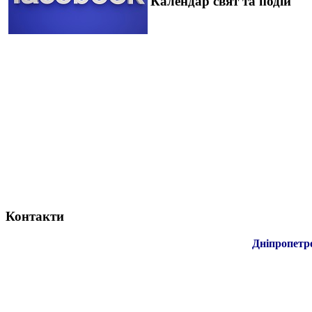
Календар свят та подій
Контакти
Дніпропетр