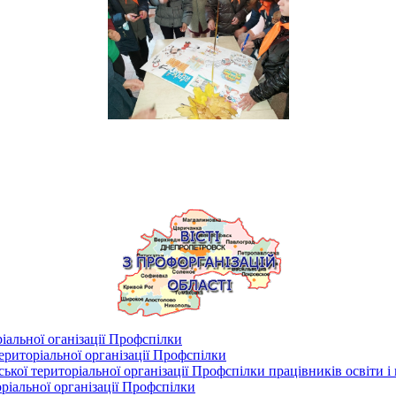
іальної оганізації Профспілки
риторіальної організації Профспілки
кої територіальної організації Профспілки працівників освіти і
ріальної організації Профспілки