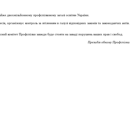
майже двохмільйонному профспілковому загалі освітян України.
, організовує контроль за втіленням в галузі відповідних законів та законодавчих актів.
асний комітет Профспілки завжди буде стояти на заваді порушень ваших прав і свобод.
Президія обкому Профспілки