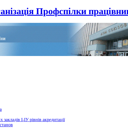
анізація Профспілки працівник
а
 закладів І-ІУ рівнів акредитації
установ