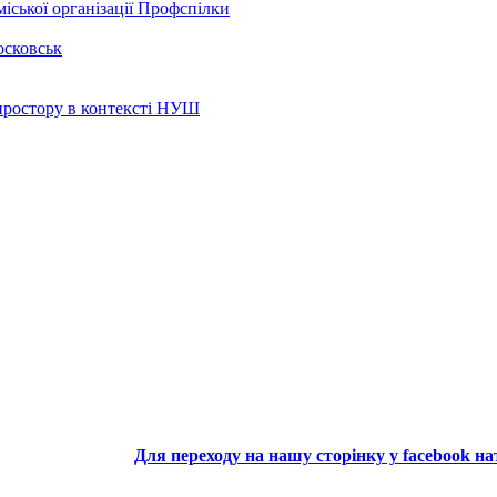
іської організації Профспілки
осковськ
 простору в контексті НУШ
Для переходу на нашу сторінку у facebook н