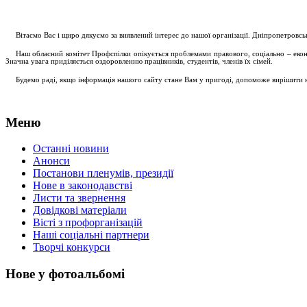
....
.
Вітаємо Вас і щиро дякуємо за виявлений інтерес до нашої організації. Дніпропетровс
.....
Наш обласний комітет Профспілки опікується проблемами правового, соціально – економ
Значна увага приділяється оздоровленню працівників, студентів, членів їх сімей.
.....
Будемо раді, якщо інформація нашого сайту стане Вам у пригоді, допоможе вирішити на
Меню
Останні новини
Анонси
Постанови пленумів, президії
Нове в законодавстві
Листи та звернення
Довідкові матеріали
Вісті з профорганізацій
Наші соціальні партнери
Творчі конкурси
Нове у фотоальбомі