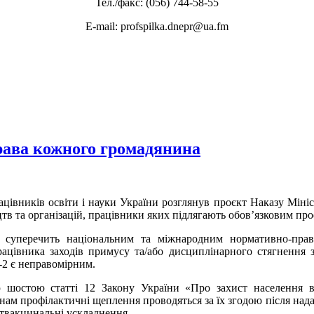
Тел./факс: (056) 744-58-55
E-mail: profspilka.dnepr@ua.fm
права кожного громадянина
івників освіти і науки України розглянув проєкт Наказу Мініс
тв та організацій, працівники яких підлягають обов’язковим пр
 суперечить національним та міжнародним нормативно-прав
рацівника заходів примусу та/або дисциплінарного стягнення
2 є неправомірним.
 шостою статті 12 Закону України «Про захист населення в
нам профілактичні щеплення проводяться за їх згодою після нада
твакцинальні ускладнення.