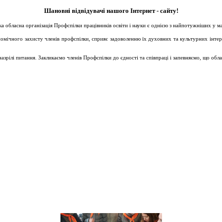
Шановні відвідувачі нашого Інтернет - сайту!
ька обласна організація Профспілки працівників освіти і науки є однією з найпотужніших у 
ічного захисту членів профспілки, сприяє задоволенню їх духовних та культурних інтересів
зрілі питання. Закликаємо членів Профспілки до єдності та співпраці і запевняємо, що обл