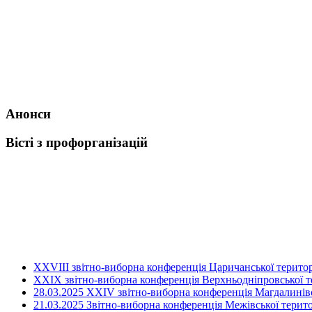
Анонси
Вісті з профорганізацій
ХХVIII звітно-виборна конференція Царичанської територ
XXIX звітно-виборна конференція Верхньодніпровської те
28.03.2025 ХХІV звітно-виборна конференція Магдалинівсь
21.03.2025 Звітно-виборна конференція Межівської терито