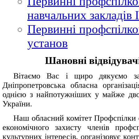
Первинні профспілков
навчальних закладів І
Первинні профспілков
установ
Шановні відвідувачі
....
.
Вітаємо Вас і щиро дякуємо за 
Дніпропетровська обласна організац
однією з найпотужніших у майже дво
України.
.....
Наш обласний комітет Профспілки о
економічного захисту членів профс
культурних інтересів, організовує конт