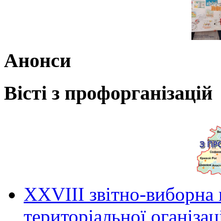
Анонси
Вісті з профорганізацій
ХХVIII звітно-виборна
територіальної оганіза