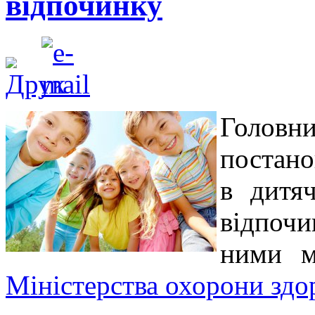
відпочинку
Головн
постано
в дитя
відпоч
ними 
Міністерства охорони здо