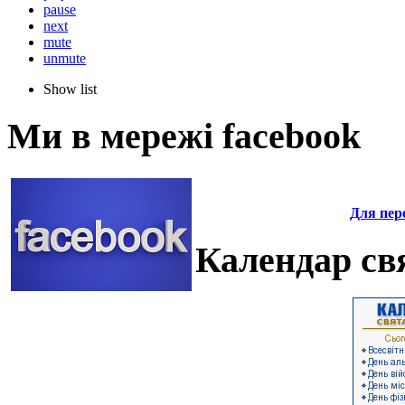
pause
next
mute
unmute
Show list
Ми в мережі facebook
Для пере
Календар свя