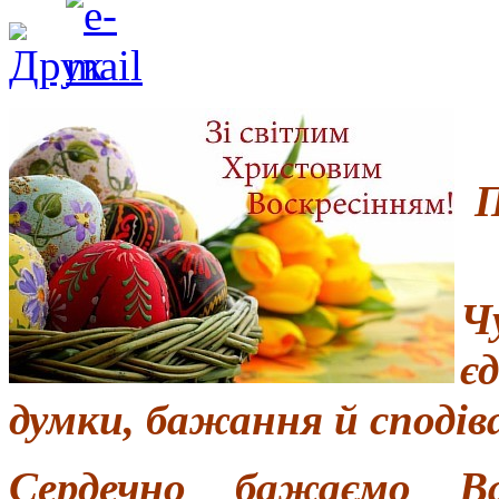
П
Ч
є
думки, бажання й сподів
Сердечно бажаємо Ва