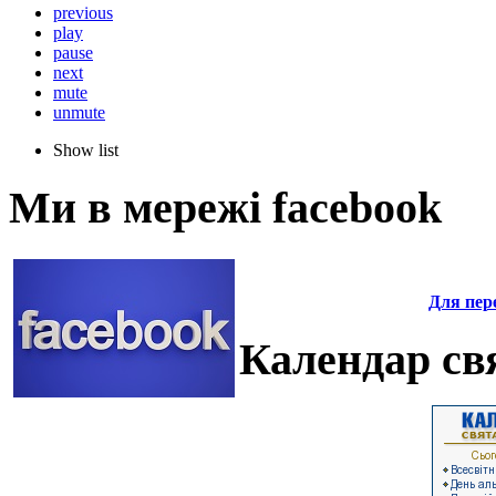
previous
play
pause
next
mute
unmute
Show list
Ми в мережі facebook
Для пере
Календар свя