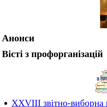
Анонси
Вісті з профорганізацій
ХХVIII звітно-виборна