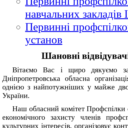
Первинні профспілков
навчальних закладів І
Первинні профспілков
установ
Шановні відвідувачі
....
.
Вітаємо Вас і щиро дякуємо за 
Дніпропетровська обласна організац
однією з найпотужніших у майже дво
України.
.....
Наш обласний комітет Профспілки о
економічного захисту членів профс
культурних інтересів, організовує конт