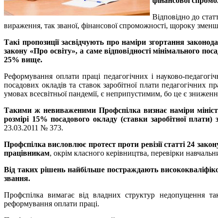
фінансової спромо
Відповідно до стат
вираження, так званої, фінансової спроможності, щороку зменшує
Такі пропозиції засвідчують про наміри згортання законода
закону «Про освіту», а саме відповідності мінімального пос
25% вище.
Реформування оплати праці педагогічних і науково-педагогі
посадових окладів та ставок заробітної плати педагогічних п
умовах всесвітньої пандемії, є неприпустимим, бо це є зниженн
Такими ж невиваженими Профспілка визнає наміри міністе
розмірі 15% посадового окладу (ставки заробітної плати)
23.03.2011 № 373.
Профспілка висловлює протест проти ревізії статті 24 зако
працівникам
, окрім класного керівництва, перевірки навчальних
Від таких рішень найбільше постраждають висококваліфікова
звання.
Профспілка вимагає від владних структур недопущення тако
реформування оплати праці.