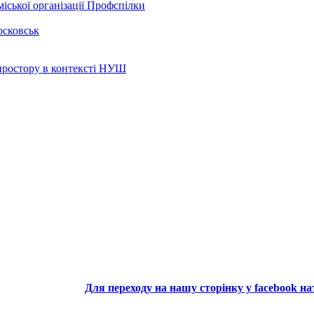
іської організації Профспілки
осковськ
 простору в контексті НУШ
Для переходу на нашу сторінку у facebook н