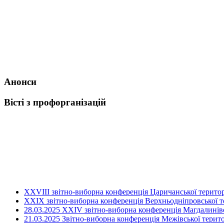
Анонси
Вісті з профорганізацій
ХХVIII звітно-виборна конференція Царичанської територ
XXIX звітно-виборна конференція Верхньодніпровської те
28.03.2025 ХХІV звітно-виборна конференція Магдалинівсь
21.03.2025 Звітно-виборна конференція Межівської терито