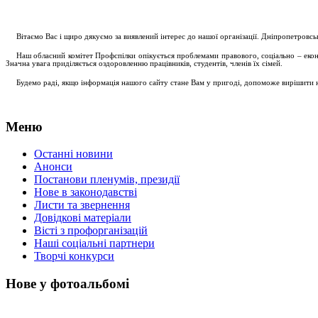
....
.
Вітаємо Вас і щиро дякуємо за виявлений інтерес до нашої організації. Дніпропетровс
.....
Наш обласний комітет Профспілки опікується проблемами правового, соціально – економ
Значна увага приділяється оздоровленню працівників, студентів, членів їх сімей.
.....
Будемо раді, якщо інформація нашого сайту стане Вам у пригоді, допоможе вирішити на
Меню
Останні новини
Анонси
Постанови пленумів, президії
Нове в законодавстві
Листи та звернення
Довідкові матеріали
Вісті з профорганізацій
Наші соціальні партнери
Творчі конкурси
Нове у фотоальбомі