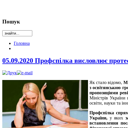
Пошук
Головна
05.09.2020 Профспілка висловлює протес
Як стало відомо,
Мі
з освітянською гр
пропозиціями рев
Міністрів України
освіти, науки та ін
Профспілка спряму
України,
у яких
з
встановлення пос