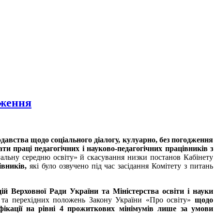
иження
давства щодо соціального діалогу, кулуарно, без погодження
и праці педагогічних і науково-педагогічних працівників з
альну середню освіту» й скасування низки постанов Кабінету
івників,
які було озвучено під час засідання Комітету з питань
ій Верховної Ради України та Міністерства освіти і науки
та перехідних положень Закону України «Про освіту»
щодо
фікації на рівні 4 прожиткових мінімумів лише за умови