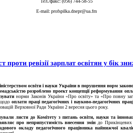
Тел./факс: (056) 744-58-55
E-mail: profspilka.dnepr@ua.fm
т проти ревізії зарплат освітян у бік зн
ністерством освіти і науки України в порушення норм законо
омадськістю розроблено проект концепції реформування оплат
ізувати
норми Законів України «Про освіту» та «Про повну заг
 щодо
оплати праці педагогічних і науково-педагогічних прац
новацій Верховної Ради України 2 вересня цього року.
вали листи до Комітету з питань освіти, науки та інновац
аявляє про неприпустимість внесення змін
до Прикінцевих 
адового окладу педагогічного працівника найнижчої квалі