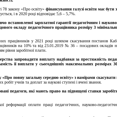
жності.
ті 78 закону «Про освіту»
фінансування галузі освіти має бути
ться, і в 2020 році відповідає 5,6 – 5,7%.
вчо встановленої зарплатної гарантії педагогічним і науково-
адового окладу педагогічного працівника розміру 3 мінімальн
чних працівників у 2021 році шляхом скасування постанов Каб
рацівників на 10% та від 23.01.2019 № 36 – посадових окладів 
ям рівня заробітної плати.
рства запровадити виплату надбавки за престижність педаг
 замість її виплати у сьогоднішніх максимальних розмірах 
ну «Про повну загальну середню освіту» з намірами скасуват
 робіт учнів та доплат за наукові ступені і вчені звання.
ні педагоги, які мають право на підвищені ставки заробітно
ї реформації оплати праці педагогічних, науково-педагогічни