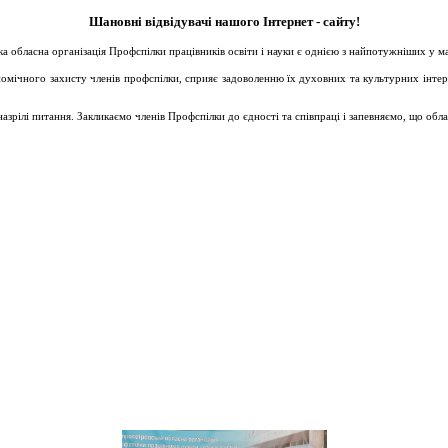
Шановні відвідувачі нашого Інтернет - сайту!
ька обласна організація Профспілки працівників освіти і науки є однією з найпотужніших у 
ічного захисту членів профспілки, сприяє задоволенню їх духовних та культурних інтересів
зрілі питання. Закликаємо членів Профспілки до єдності та співпраці і запевняємо, що обл