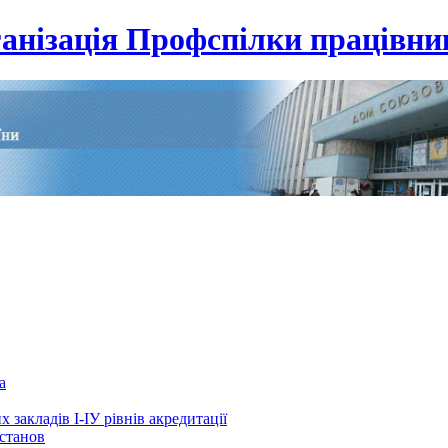
анізація Профспілки працівник
а
 закладів І-ІУ рівнів акредитації
установ