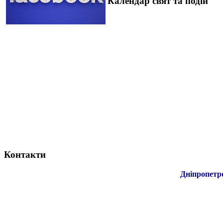
Календар свят та подій
Контакти
Дніпропетр