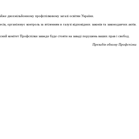
майже двохмільйонному профспілковому загалі освітян України.
, організовує контроль за втіленням в галузі відповідних законів та законодавчих актів.
асний комітет Профспілки завжди буде стояти на заваді порушень ваших прав і свобод.
Президія обкому Профспілки