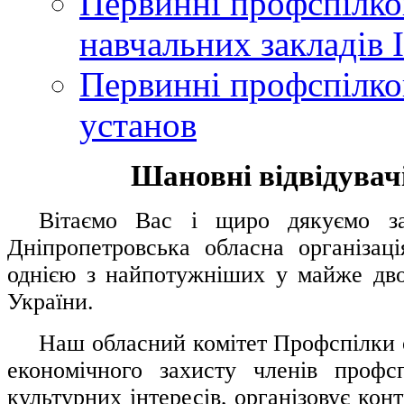
Первинні профспілков
навчальних закладів І
Первинні профспілков
установ
Шановні відвідувачі
....
.
Вітаємо Вас і щиро дякуємо за 
Дніпропетровська обласна організац
однією з найпотужніших у майже дво
України.
.....
Наш обласний комітет Профспілки о
економічного захисту членів профс
культурних інтересів, організовує конт