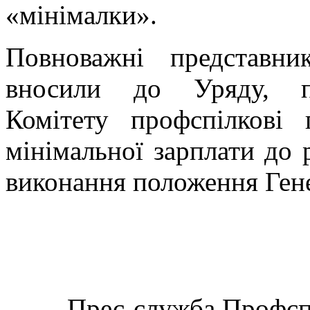
«мінімалки».
Повноважні представни
вносили до Уряду, пр
Комітету профспілкові
мінімальної зарплати до 
виконання положення Гене
Прес-служба Профспі