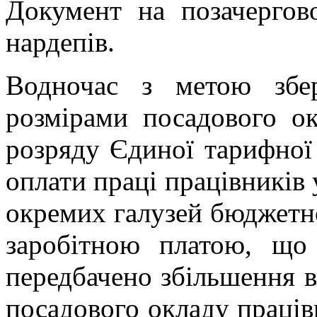
Документ на позачергов
нардепів.
Водночас з метою збе
розмірами посадового о
розряду Єдиної тарифної с
оплати праці працівників у
окремих галузей бюджетн
заробітною платою, що
передбачено збільшення в
посадового окладу праці