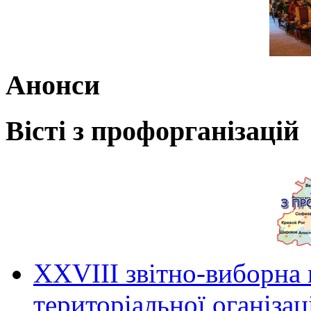
Анонси
Вісті з профорганізацій
ХХVIII звітно-виборна
територіальної оганіза