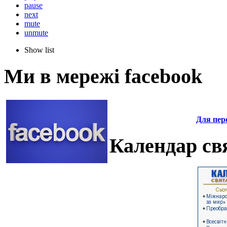
pause
next
mute
unmute
Show list
Ми в мережі facebook
Для пере
Календар свя