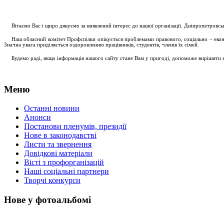
....
.
Вітаємо Вас і щиро дякуємо за виявлений інтерес до нашої організації. Дніпропетровс
.....
Наш обласний комітет Профспілки опікується проблемами правового, соціально – економ
Значна увага приділяється оздоровленню працівників, студентів, членів їх сімей.
.....
Будемо раді, якщо інформація нашого сайту стане Вам у пригоді, допоможе вирішити на
Меню
Останні новини
Анонси
Постанови пленумів, президії
Нове в законодавстві
Листи та звернення
Довідкові матеріали
Вісті з профорганізацій
Наші соціальні партнери
Творчі конкурси
Нове у фотоальбомі