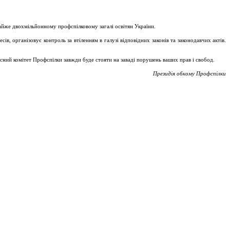
майже двохмільйонному профспілковому загалі освітян України.
, організовує контроль за втіленням в галузі відповідних законів та законодавчих актів.
асний комітет Профспілки завжди буде стояти на заваді порушень ваших прав і свобод.
Президія обкому Профспілки