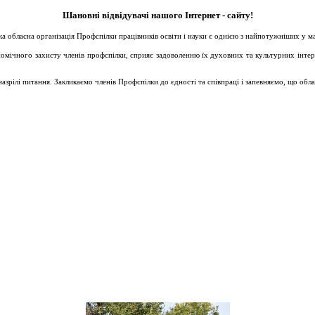
Шановні відвідувачі нашого Інтернет - сайту!
ька обласна організація Профспілки працівників освіти і науки є однією з найпотужніших у 
ічного захисту членів профспілки, сприяє задоволенню їх духовних та культурних інтересів
зрілі питання. Закликаємо членів Профспілки до єдності та співпраці і запевняємо, що обл