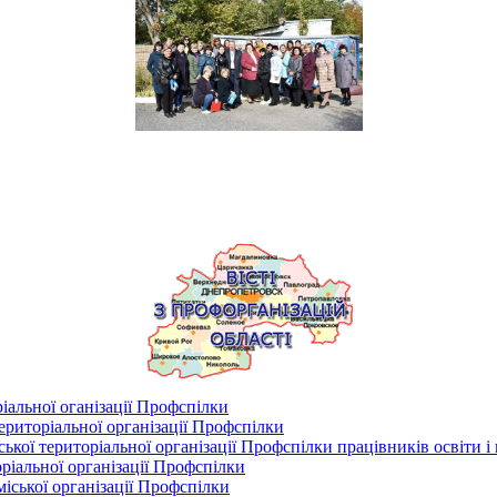
іальної оганізації Профспілки
риторіальної організації Профспілки
кої територіальної організації Профспілки працівників освіти і
ріальної організації Профспілки
іської організації Профспілки