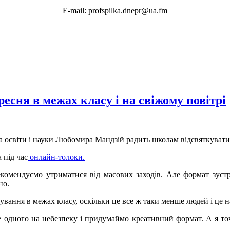
E-mail: profspilka.dnepr@ua.fm
есня в межах класу і на свіжому повітрі
а освіти і науки Любомира Мандзій радить школам відсвяткувати
 під час
онлайн-толоки.
комендуємо утриматися від масових заходів. Але формат зуст
но.
ування в межах класу, оскільки це все ж таки менше людей і це 
 одного на небезпеку і придумаймо креативний формат. А я то