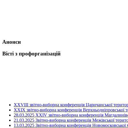
Анонси
Вісті з профорганізацій
ХХVIII звітно-виборна конференція Царичанської територ
XXIX звітно-виборна конференція Верхньодніпровської те
28.03.2025 ХХІV звітно-виборна конференція Магдалинівсь
21.03.2025 Звітно-виборна конференція Межівської терито
13.03.2025 Звітно-виборна конференція Новомосковської м