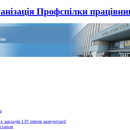
анізація Профспілки працівник
а
 закладів І-ІУ рівнів акредитації
установ