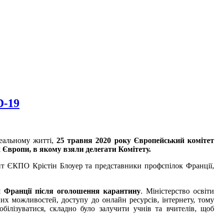
D-19
реальному житті,
25 травня 2020 року Європейський комітет
 Європи, в якому взяли делегати Комітету.
 ЄКПО Крістін Блоуер та представники профспілок Франції,
и Франції після оголошення карантину
. Міністерство освіти
них можливостей, доступу до онлайн ресурсів, інтернету, тому
ілізуватися, складно було залучити учнів та вчителів, щоб