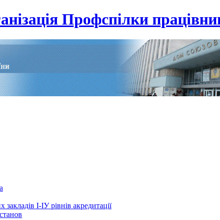
анізація Профспілки працівник
а
 закладів І-ІУ рівнів акредитації
установ