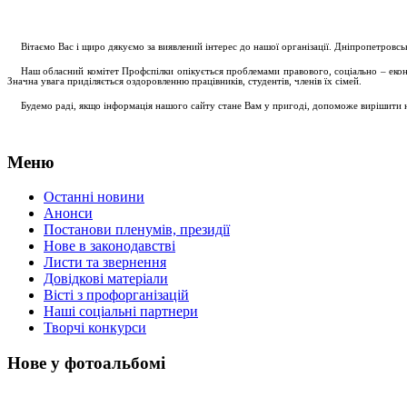
....
.
Вітаємо Вас і щиро дякуємо за виявлений інтерес до нашої організації. Дніпропетровс
.....
Наш обласний комітет Профспілки опікується проблемами правового, соціально – економ
Значна увага приділяється оздоровленню працівників, студентів, членів їх сімей.
.....
Будемо раді, якщо інформація нашого сайту стане Вам у пригоді, допоможе вирішити на
Меню
Останні новини
Анонси
Постанови пленумів, президії
Нове в законодавстві
Листи та звернення
Довідкові матеріали
Вісті з профорганізацій
Наші соціальні партнери
Творчі конкурси
Нове у фотоальбомі