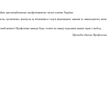
майже двохмільйонному профспілковому загалі освітян України.
, організовує контроль за втіленням в галузі відповідних законів та законодавчих актів.
асний комітет Профспілки завжди буде стояти на заваді порушень ваших прав і свобод.
Президія обкому Профспілки