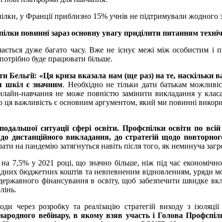
ілки, у Франції приблизно 15% учнів не підтримували жодного зв
ілки повинні зараз основну увагу приділити питанням технічн
ається дуже багато часу. Вже не існує межі між особистим і 
 потрібно буде працювати більше.
 Бельгії: «Ця криза вказала нам (ще раз) на те, наскільки в
я шкіл є значним
. Необхідно не тільки дати батькам можливі
онлайн-навчання не може повністю замінити викладання у класа
о ця важливість є основним аргументом, який ми повинні викори
дальшої ситуації сфері освіти. Профспілки освіти по всій
у до дистанційного викладання, до стратегій щодо повторно
рати на пандемію затягнуться навіть після того, як неминуча заг
на 7,5% у 2021 році, що значно більше, ніж під час економічно
бхідних бюджетних коштів та невпевненим відновленням, уряди мож
а державного фінансування в освіту, щоб забезпечити швидке в
лінь.
ди через розробку та реалізацію стратегій виходу з ізоляці
народного вебінару, в якому взяв участь і Голова Профспіл