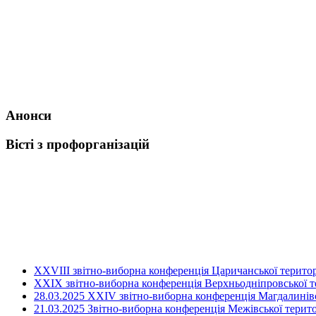
Анонси
Вісті з профорганізацій
ХХVIII звітно-виборна конференція Царичанської територ
XXIX звітно-виборна конференція Верхньодніпровської те
28.03.2025 ХХІV звітно-виборна конференція Магдалинівсь
21.03.2025 Звітно-виборна конференція Межівської терито