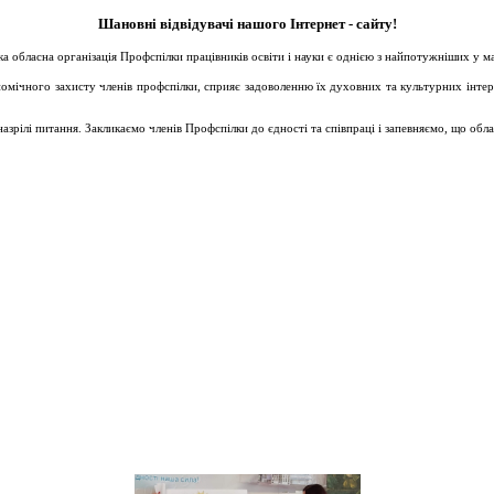
Шановні відвідувачі нашого Інтернет - сайту!
ька обласна організація Профспілки працівників освіти і науки є однією з найпотужніших у 
ічного захисту членів профспілки, сприяє задоволенню їх духовних та культурних інтересів
зрілі питання. Закликаємо членів Профспілки до єдності та співпраці і запевняємо, що обл