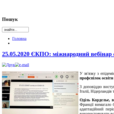
Пошук
Головна
25.05.2020 ЄКПО: міжнародний вебінар 
У зв'язку з епіде
профспілок освіти
З доповіддю висту
Італії, Нідерландів т
Оділь Корделье, 
Франції вимагало б
адаптаційний пері
використовувати вс