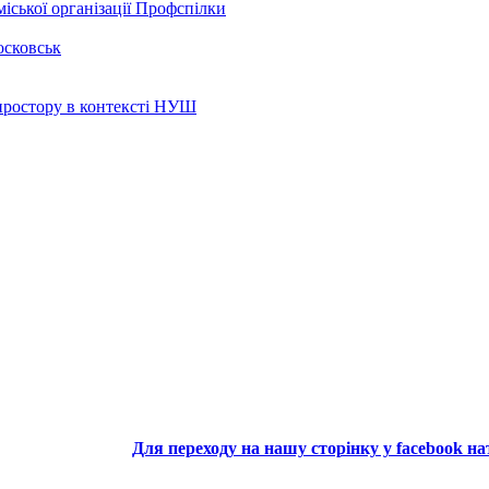
іської організації Профспілки
осковськ
 простору в контексті НУШ
Для переходу на нашу сторінку у facebook н