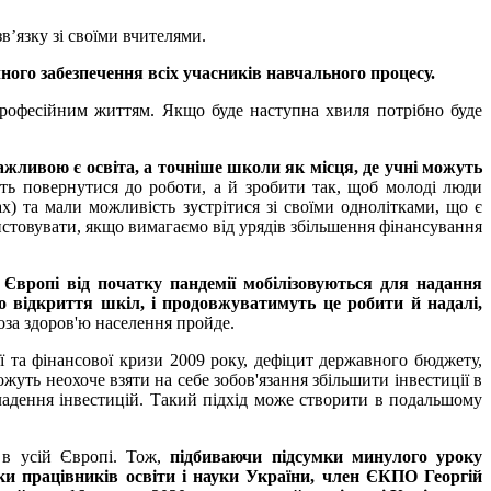
’язку зі своїми вчителями.
ого забезпечення всіх учасників навчального процесу.
професійним життям. Якщо буде наступна хвиля потрібно буде
ажливою є освіта, а точніше школи як місця, де учні можуть
сть повернутися до роботи, а й зробити так, щоб молоді люди
х) та мали можливість зустрітися зі своїми однолітками, що є
стовувати, якщо вимагаємо від урядів збільшення фінансування
 Європі від початку пандемії мобілізовуються для надання
го відкриття шкіл, і продовжуватимуть це робити й надалі,
роза здоров'ю населення пройде.
ї та фінансової кризи 2009 року, дефіцит державного бюджету,
уть неохоче взяти на себе зобов'язання збільшити інвестиції в
кладення інвестицій. Такий підхід може створити в подальшому
ї в усій Європі. Тож,
підбиваючи підсумки минулого уроку
ки працівників освіти і науки України, член ЄКПО Георгій