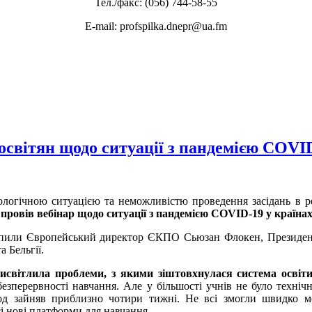
Тел./факс: (056) 744-58-55
E-mail: profspilka.dnepr@ua.fm
освітян щодо ситуації з пандемією COVI
міологічною ситуацією та неможливістю проведення засідань в 
 провів вебінар щодо ситуації з пандемією COVID-19 у країнах
пили Європейський директор ЄКПО Сьюзан Флокен, Президент
а Бельгії.
висвітлила проблеми, з якими зіштовхнулася система освіт
езперервності навчання. Але у більшості учнів не було техніч
од зайняв приблизно чотири тижні. Не всі змогли швидко моб
і нові платформи для навчання.