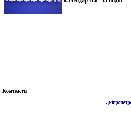
Календар свят та подій
Контакти
Дніпропетр