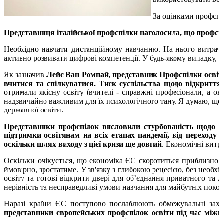
За оцінками профсп
Представниця італійської профспілки наголосила, що профсп
Необхідно навчати дистанційному навчанню. На нього витрач
активно розвивати цифрові компетенції. У будь-якому випадку,
Як зазначив
Лейс Ван Ромпай, представник Профспілки освіти
вчитися та спілкуватися. Тиск суспільства щодо відкритт
отримали якісну освіту (вчителі - справжні професіонали, а 
надзвичайно важливим для їх психологічного тану. Я думаю, щ
державної освіти.
Представники профспілок висловили стурбованість щодо по
підтримки освітянам на всіх етапах пандемії, від переход
оскільки шлях виходу з цієї кризи ще довгий
. Економічні вит
Оскільки очікується, що економіка ЄС скоротиться приблизно 
ймовірно, зростатиме. У зв'язку з глибокою рецесією, без нео
освіту та готові відкрити двері для об’єднання приватного т
нерівність та несправедливі умови навчання для майбутніх поко
Наразі країни ЄС поступово послаблюють обмежувальні захо
представники європейських профспілок освіти під час між