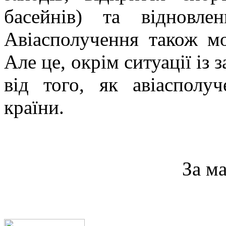
басейнів) та відновле
Авіасполучення також мо
Але це, окрім ситуації із
від того, як авіасполу
країни.
За м