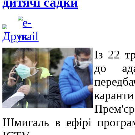
дитячі садки
Із 22 т
до ада
передб
каранти
Прем'
Шмигаль в ефірі програ