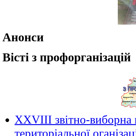
Анонси
Вісті з профорганізацій
ХХVIII звітно-виборна
територіальної оганіза