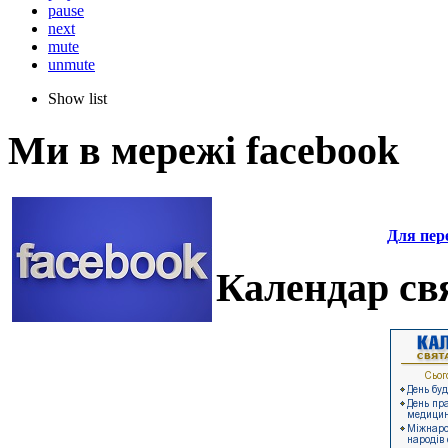
pause
next
mute
unmute
Show list
Ми в мережі facebook
Для пере
Календар свя