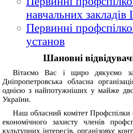
Первинні профспілков
навчальних закладів І
Первинні профспілков
установ
Шановні відвідувачі
....
.
Вітаємо Вас і щиро дякуємо за 
Дніпропетровська обласна організац
однією з найпотужніших у майже дво
України.
.....
Наш обласний комітет Профспілки о
економічного захисту членів профс
культурних інтересів, організовує конт