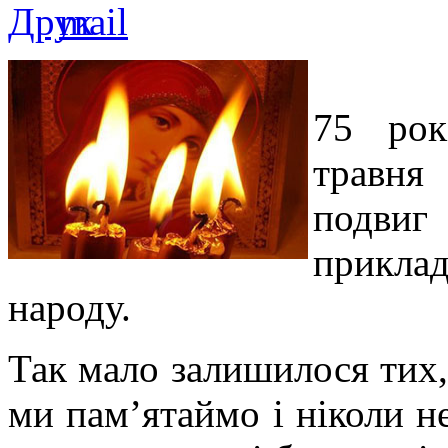
75 рок
травня
подвиг
прикла
народу.
Так мало залишилося тих,
ми пам’ятаймо і ніколи не