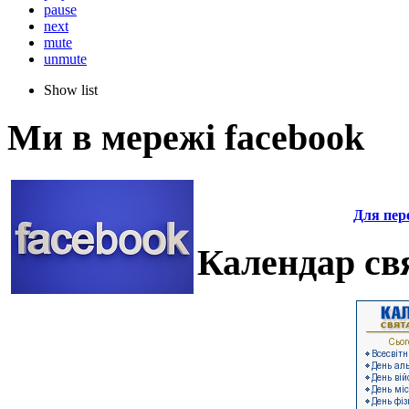
pause
next
mute
unmute
Show list
Ми в мережі facebook
Для пере
Календар свя