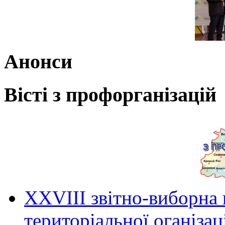
Анонси
Вісті з профорганізацій
ХХVIII звітно-виборна
територіальної оганіза