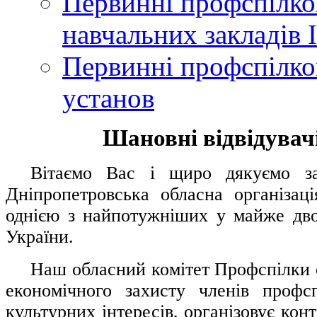
Первинні профспілков
навчальних закладів І
Первинні профспілков
установ
Шановні відвідувачі
....
.
Вітаємо Вас і щиро дякуємо за 
Дніпропетровська обласна організац
однією з найпотужніших у майже дво
України.
.....
Наш обласний комітет Профспілки о
економічного захисту членів профс
культурних інтересів, організовує конт