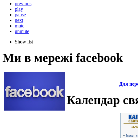
previous
play
pause
next
mute
unmute
Show list
Ми в мережі facebook
Для пере
Календар свя