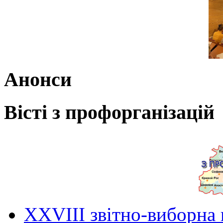
Анонси
Вісті з профорганізацій
ХХVIII звітно-виборна