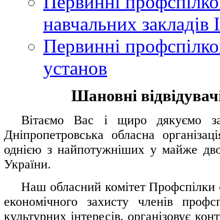
Первинні профспілков
навчальних закладів І
Первинні профспілков
установ
Шановні відвідувачі
....
.
Вітаємо Вас і щиро дякуємо за 
Дніпропетровська обласна організац
однією з найпотужніших у майже дво
України.
.....
Наш обласний комітет Профспілки о
економічного захисту членів профс
культурних інтересів, організовує конт