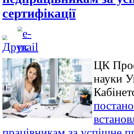
сертифікації
ЦК Проф
науки У
Кабінет
постано
встанов
працівникам за успішне п