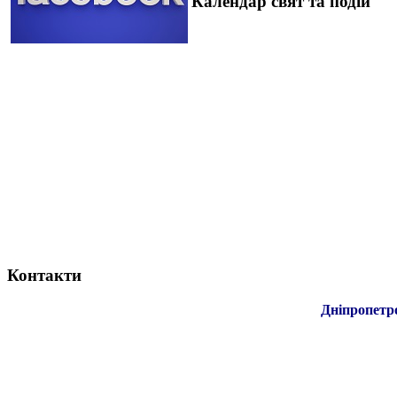
Календар свят та подій
Контакти
Дніпропетр