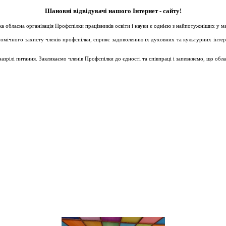
Шановні відвідувачі нашого Інтернет - сайту!
ька обласна організація Профспілки працівників освіти і науки є однією з найпотужніших у 
ічного захисту членів профспілки, сприяє задоволенню їх духовних та культурних інтересів
зрілі питання. Закликаємо членів Профспілки до єдності та співпраці і запевняємо, що обл