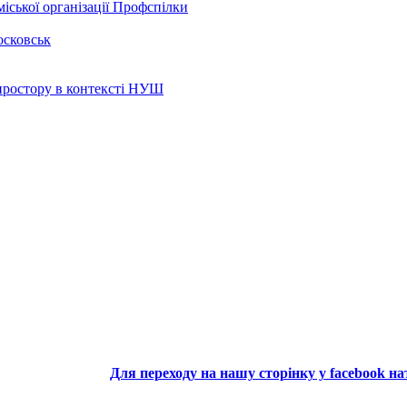
іської організації Профспілки
осковськ
 простору в контексті НУШ
Для переходу на нашу сторінку у facebook н