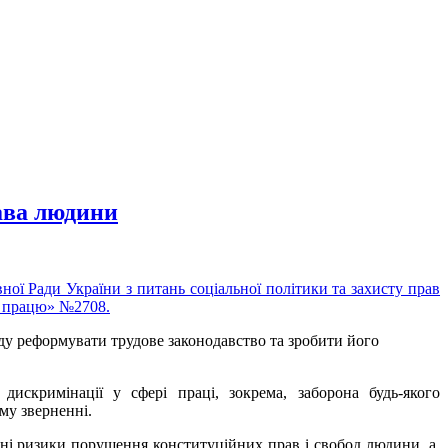
ава людини
ної Ради України з питань соціальної політики та захисту прав
о працю» №2708.
ду реформувати трудове законодавство та зробити його
искримінації у сфері праці, зокрема, заборона будь-якого
му зверненні.
ні ризики порушення конституційних прав і свобод людини, а,