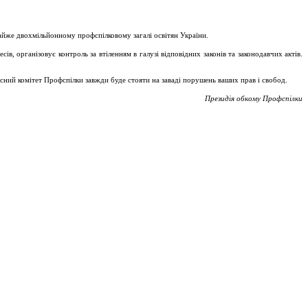
майже двохмільйонному профспілковому загалі освітян України.
, організовує контроль за втіленням в галузі відповідних законів та законодавчих актів.
асний комітет Профспілки завжди буде стояти на заваді порушень ваших прав і свобод.
Президія обкому Профспілки