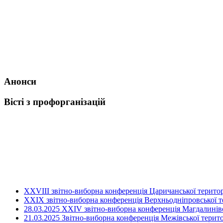
Анонси
Вісті з профорганізацій
ХХVIII звітно-виборна конференція Царичанської територ
XXIX звітно-виборна конференція Верхньодніпровської те
28.03.2025 ХХІV звітно-виборна конференція Магдалинівсь
21.03.2025 Звітно-виборна конференція Межівської терито