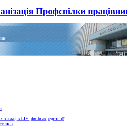
анізація Профспілки працівник
а
 закладів І-ІУ рівнів акредитації
установ