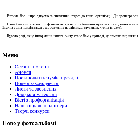
....
.
Вітаємо Вас і щиро дякуємо за виявлений інтерес до нашої організації. Дніпропетровс
.....
Наш обласний комітет Профспілки опікується проблемами правового, соціально – економ
Значна увага приділяється оздоровленню працівників, студентів, членів їх сімей.
.....
Будемо раді, якщо інформація нашого сайту стане Вам у пригоді, допоможе вирішити на
Меню
Останні новини
Анонси
Постанови пленумів, президії
Нове в законодавстві
Листи та звернення
Довідкові матеріали
Вісті з профорганізацій
Наші соціальні партнери
Творчі конкурси
Нове у фотоальбомі