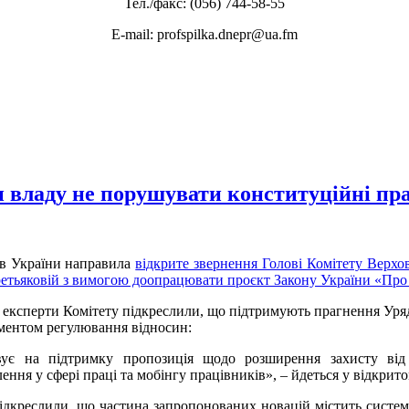
Тел./факс: (056) 744-58-55
E-mail: profspilka.dnepr@ua.fm
и владу не порушувати конституційні пр
ів України направила
відкрите звернення Голові Комітету Верхов
Третьяковій з вимогою доопрацювати проєкт Закону України «Пр
 експерти Комітету підкреслили, що підтримують прагнення Уря
ментом регулювання відносин:
вує на підтримку пропозиція щодо розширення захисту від д
ння у сфері праці та мобінгу працівників», – йдеться у відкрито
ідкреслили, що частина запропонованих новацій містить систем