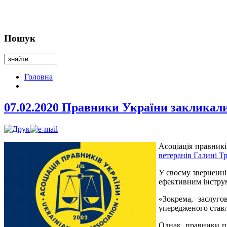
Пошук
Головна
07.02.2020 Правники України закликал
Асоціація правник
ветеранів Галині 
У своєму зверненні
ефективним інстру
«Зокрема, заслуго
упередженого ставле
Однак, правники п