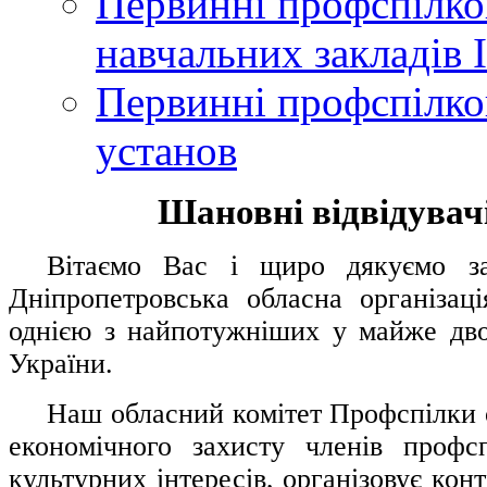
Первинні профспілков
навчальних закладів І
Первинні профспілков
установ
Шановні відвідувачі
....
.
Вітаємо Вас і щиро дякуємо за 
Дніпропетровська обласна організац
однією з найпотужніших у майже дво
України.
.....
Наш обласний комітет Профспілки о
економічного захисту членів профс
культурних інтересів, організовує конт