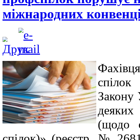
міжнародних конвенц
Фахівц
спілок
Закону 
деяких
(щодо 
спілок)» (реєстр. № 2681