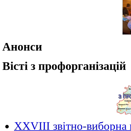
Анонси
Вісті з профорганізацій
ХХVIII звітно-виборна