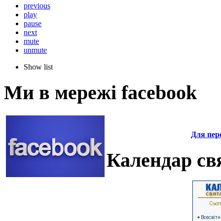
previous
play
pause
next
mute
unmute
Show list
Ми в мережі facebook
Для пере
Календар свя