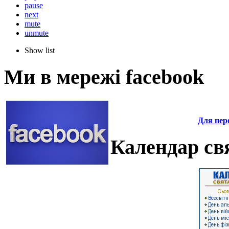
pause
next
mute
unmute
Show list
Ми в мережі facebook
Для пере
Календар свя