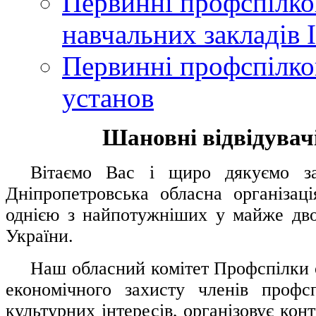
Первинні профспілков
навчальних закладів І
Первинні профспілков
установ
Шановні відвідувачі
....
.
Вітаємо Вас і щиро дякуємо за 
Дніпропетровська обласна організац
однією з найпотужніших у майже дво
України.
.....
Наш обласний комітет Профспілки о
економічного захисту членів профс
культурних інтересів, організовує конт