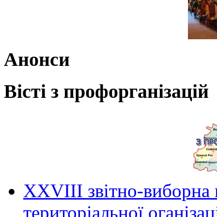
Анонси
Вісті з профорганізацій
ХХVIII звітно-виборна
територіальної оганіза