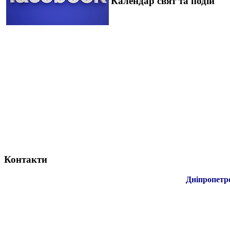
Календар свят та подій
Контакти
Дніпропетр