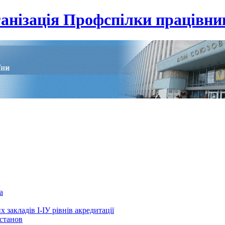
анізація Профспілки працівник
а
 закладів І-ІУ рівнів акредитації
установ