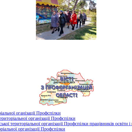
іальної оганізації Профспілки
риторіальної організації Профспілки
кої територіальної організації Профспілки працівників освіти і
ріальної організації Профспілки