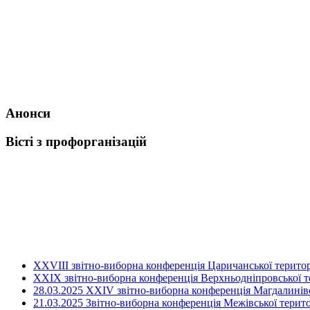
Анонси
Вісті з профорганізацій
ХХVIII звітно-виборна конференція Царичанської територ
XXIX звітно-виборна конференція Верхньодніпровської те
28.03.2025 ХХІV звітно-виборна конференція Магдалинівсь
21.03.2025 Звітно-виборна конференція Межівської терито