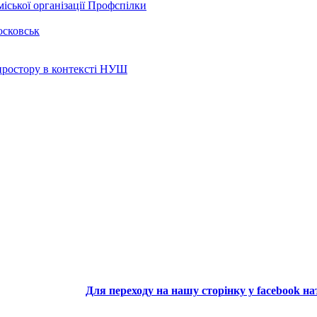
іської організації Профспілки
осковськ
 простору в контексті НУШ
Для переходу на нашу сторінку у facebook н