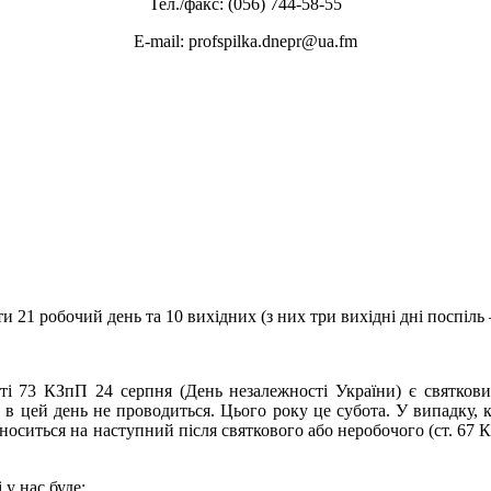
Тел./факс: (056) 744-58-55
E-mail: profspilka.dnepr@ua.fm
и 21 робочий день та 10 вихідних (з них три вихідні дні поспіль –
тті 73 КЗпП 24 серпня (День незалежності України) є святков
а в цей день не проводиться. Цього року це субота. У випадку,
носиться на наступний після святкового або неробочого (ст. 67 
 у нас буде: