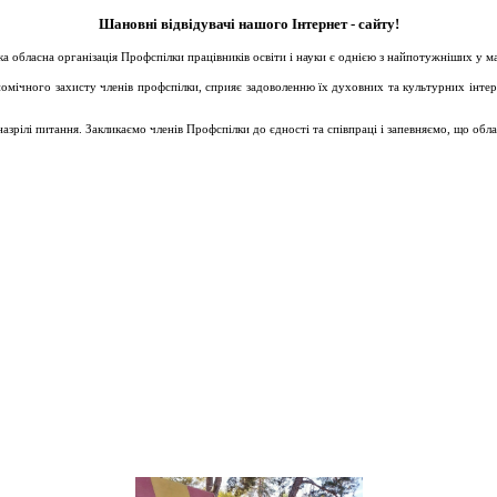
Шановні відвідувачі нашого Інтернет - сайту!
ька обласна організація Профспілки працівників освіти і науки є однією з найпотужніших у 
ічного захисту членів профспілки, сприяє задоволенню їх духовних та культурних інтересів
зрілі питання. Закликаємо членів Профспілки до єдності та співпраці і запевняємо, що обл