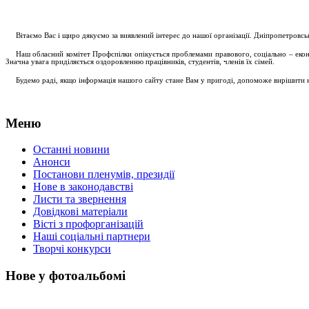
....
.
Вітаємо Вас і щиро дякуємо за виявлений інтерес до нашої організації. Дніпропетровс
.....
Наш обласний комітет Профспілки опікується проблемами правового, соціально – економ
Значна увага приділяється оздоровленню працівників, студентів, членів їх сімей.
.....
Будемо раді, якщо інформація нашого сайту стане Вам у пригоді, допоможе вирішити на
Меню
Останні новини
Анонси
Постанови пленумів, президії
Нове в законодавстві
Листи та звернення
Довідкові матеріали
Вісті з профорганізацій
Наші соціальні партнери
Творчі конкурси
Нове у фотоальбомі