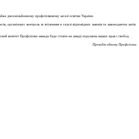
майже двохмільйонному профспілковому загалі освітян України.
, організовує контроль за втіленням в галузі відповідних законів та законодавчих актів.
асний комітет Профспілки завжди буде стояти на заваді порушень ваших прав і свобод.
Президія обкому Профспілки