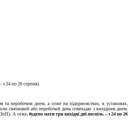
 з 24 по 26 серпня).
им та неробочим днем, а отже на підприємствах, в установах,
 коли святковий або неробочий день співпадає з вихідним днем,
КЗпП). А отже,
будемо мати три вихідні дні поспіль – з 24 по 26