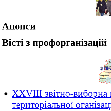
Анонси
Вісті з профорганізацій
ХХVIII звітно-виборна
територіальної оганіза