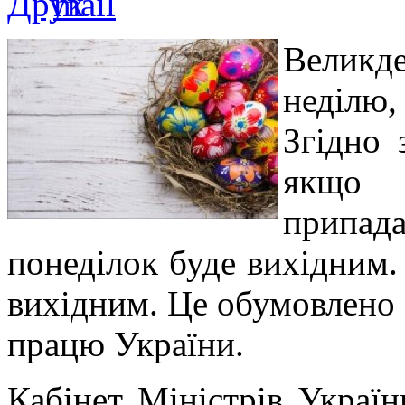
Великд
неділю,
Згідно 
якщо 
припада
понеділок буде вихідним.
вихідним. Це обумовлено 
працю України.
Кабінет Міністрів Украї