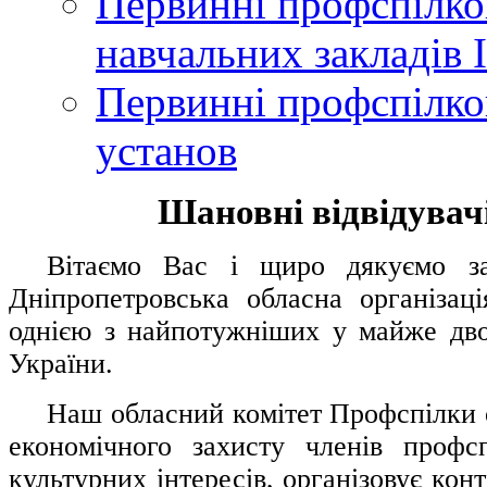
Первинні профспілков
навчальних закладів І
Первинні профспілков
установ
Шановні відвідувачі
....
.
Вітаємо Вас і щиро дякуємо за 
Дніпропетровська обласна організац
однією з найпотужніших у майже дво
України.
.....
Наш обласний комітет Профспілки о
економічного захисту членів профс
культурних інтересів, організовує конт