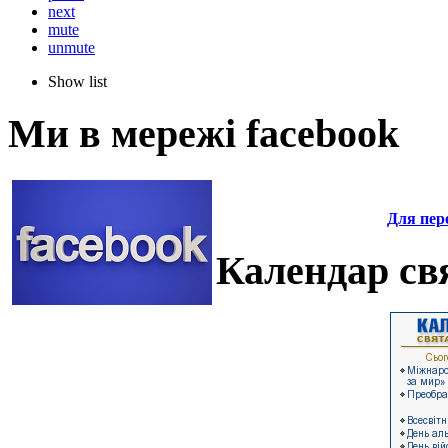
next
mute
unmute
Show list
Ми в мережі facebook
Для пере
Календар свя