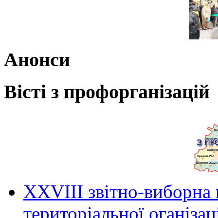
Анонси
Вісті з профорганізацій
ХХVIII звітно-виборна
територіальної оганіза