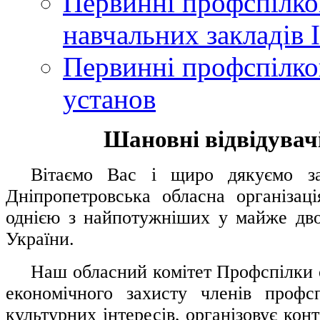
Первинні профспілков
навчальних закладів І
Первинні профспілков
установ
Шановні відвідувачі
....
.
Вітаємо Вас і щиро дякуємо за 
Дніпропетровська обласна організац
однією з найпотужніших у майже дво
України.
.....
Наш обласний комітет Профспілки о
економічного захисту членів профс
культурних інтересів, організовує конт