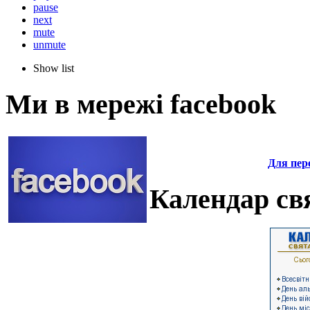
pause
next
mute
unmute
Show list
Ми в мережі facebook
Для пере
Календар свя