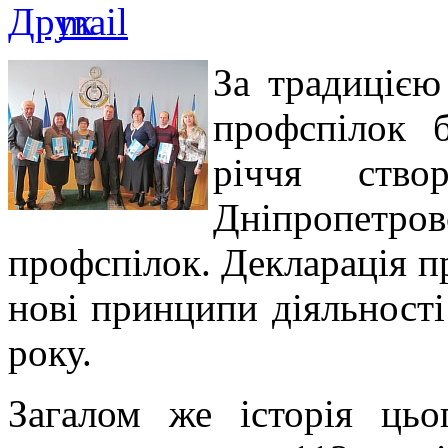
За традицією
профспілок б
річчя ств
Дніпропетров
профспілок. Декларація пр
нові принципи діяльност
року.
Загалом же історія цьо