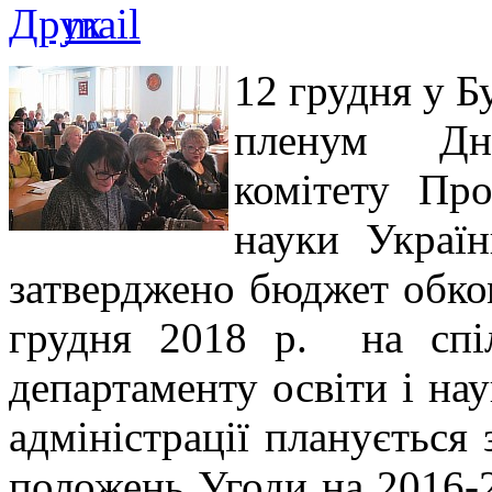
12 грудня у Б
пленум Дні
комітету Про
науки Украї
затверджено бюджет обко
грудня 2018 р. на спі
департаменту освіти і на
адміністрації плануєтьс
положень Угоди на 2016-