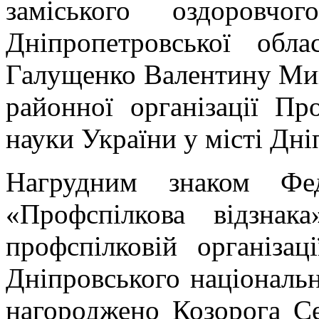
заміського оздоровчо
Дніпропетровської обла
Галущенко Валентину Мико
районної організації Пр
науки України у місті Дні
Нагрудним знаком Фед
«Профспілкова відзна
профспілковій організац
Дніпровського національн
нагороджено Козорога Се