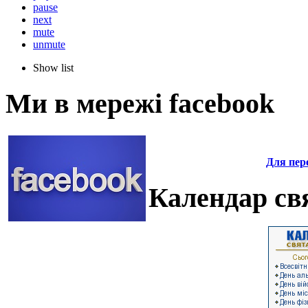
pause
next
mute
unmute
Show list
Ми в мережі facebook
Для пере
Календар свя