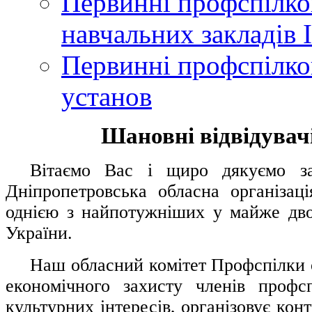
Первинні профспілков
навчальних закладів І
Первинні профспілков
установ
Шановні відвідувачі
....
.
Вітаємо Вас і щиро дякуємо за 
Дніпропетровська обласна організац
однією з найпотужніших у майже дво
України.
.....
Наш обласний комітет Профспілки о
економічного захисту членів профс
культурних інтересів, організовує конт