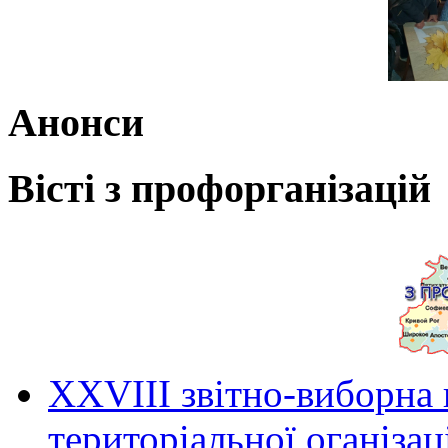
Анонси
Вісті з профорганізацій
ХХVIII звітно-виборна
територіальної оганіза