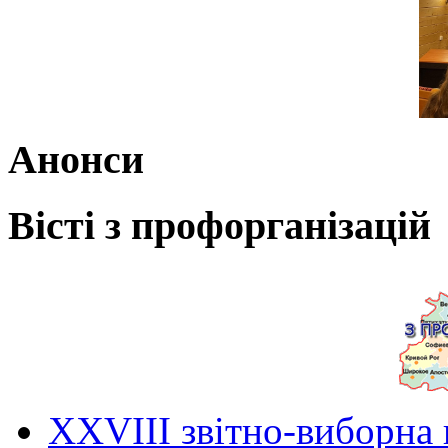
Анонси
Вісті з профорганізацій
ХХVIII звітно-виборна