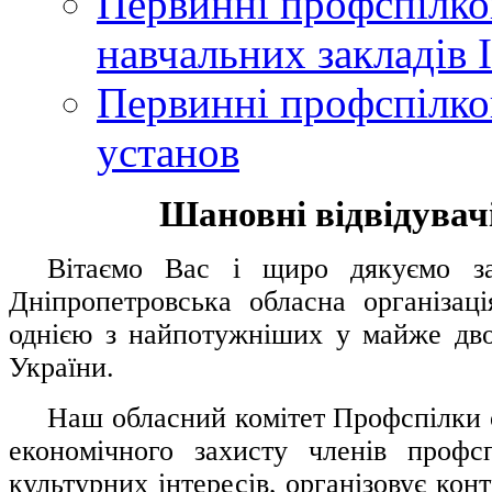
Первинні профспілков
навчальних закладів І
Первинні профспілков
установ
Шановні відвідувачі
....
.
Вітаємо Вас і щиро дякуємо за 
Дніпропетровська обласна організац
однією з найпотужніших у майже дво
України.
.....
Наш обласний комітет Профспілки о
економічного захисту членів профс
культурних інтересів, організовує конт