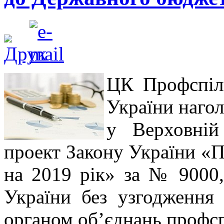
ЦК Профспілк
України нагол
у Верховній
проект Закону України «
на 2019 рік» за № 9000,
України без узгодження
органом об’єднань профсп