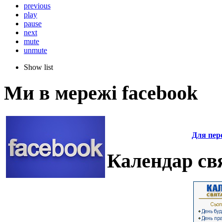
previous
play
pause
next
mute
unmute
Show list
Ми в мережі facebook
Для пере
Календар свя