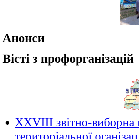
Анонси
Вісті з профорганізацій
ХХVIII звітно-виборна
територіальної оганіза