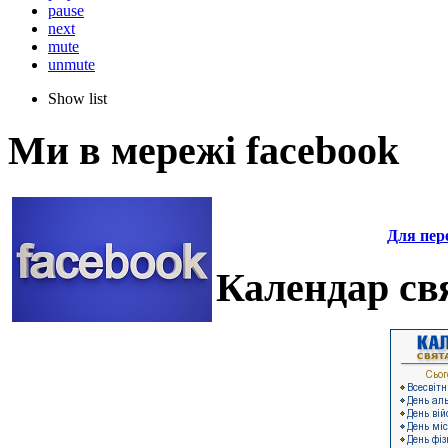
pause
next
mute
unmute
Show list
Ми в мережі facebook
Для пере
Календар свя