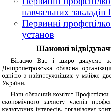
Первинні профспілков
навчальних закладів І
Первинні профспілков
установ
Шановні відвідувачі
....
.
Вітаємо Вас і щиро дякуємо за 
Дніпропетровська обласна організац
однією з найпотужніших у майже дво
України.
.....
Наш обласний комітет Профспілки о
економічного захисту членів профс
культурних інтересів, організовує конт