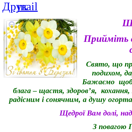
Ша
Прийміть с
Свято, що пр
подихом, да
Бажаємо щоб д
блага – щастя, здоров’я, кохання, 
радісним і сонячним, а душу огорт
Щедрої Вам долі, над
З повагою
Г