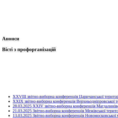
Анонси
Вісті з профорганізацій
ХХVIII звітно-виборна конференція Царичанської територ
XXIX звітно-виборна конференція Верхньодніпровської те
28.03.2025 ХХІV звітно-виборна конференція Магдалинівсь
21.03.2025 Звітно-виборна конференція Межівської терито
13.03.2025 Звітно-виборна конференція Новомосковської м