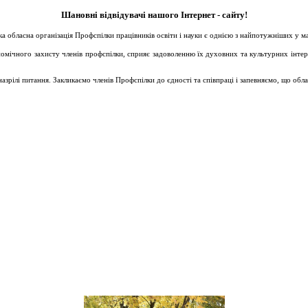
Шановні відвідувачі нашого Інтернет - сайту!
ька обласна організація Профспілки працівників освіти і науки є однією з найпотужніших у 
ічного захисту членів профспілки, сприяє задоволенню їх духовних та культурних інтересів
зрілі питання. Закликаємо членів Профспілки до єдності та співпраці і запевняємо, що обл