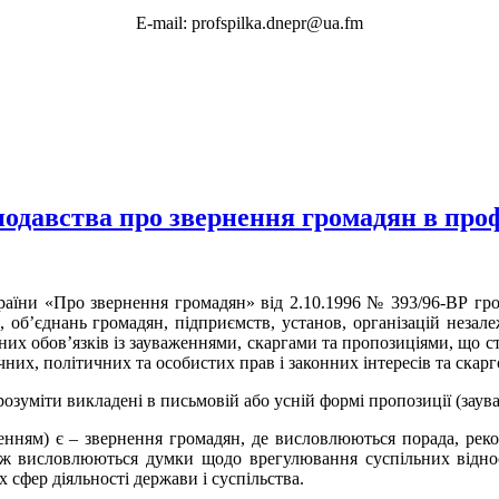
E-mail: profspilka.dnepr@ua.fm
онодавства про звернення громадян в про
країни «Про звернення громадян» від 2.10.1996 № 393/96-ВР гр
 об’єднань громадян, підприємств, установ, організацій незале
ьних обов’язків із зауваженнями, скаргами та пропозиціями, що с
ічних, політичних та особистих прав і законних інтересів та ска
зуміти викладені в письмовій або усній формі пропозиції (зауваж
нням) є – звернення громадян, де висловлюються порада, реком
також висловлюються думки щодо врегулювання суспільних відн
 сфер діяльності держави і суспільства.