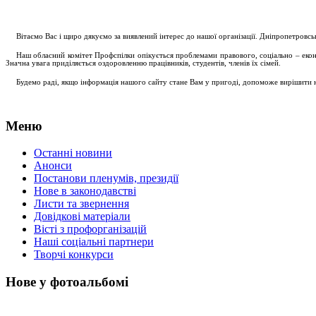
....
.
Вітаємо Вас і щиро дякуємо за виявлений інтерес до нашої організації. Дніпропетровс
.....
Наш обласний комітет Профспілки опікується проблемами правового, соціально – економ
Значна увага приділяється оздоровленню працівників, студентів, членів їх сімей.
.....
Будемо раді, якщо інформація нашого сайту стане Вам у пригоді, допоможе вирішити на
Меню
Останні новини
Анонси
Постанови пленумів, президії
Нове в законодавстві
Листи та звернення
Довідкові матеріали
Вісті з профорганізацій
Наші соціальні партнери
Творчі конкурси
Нове у фотоальбомі