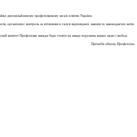
майже двохмільйонному профспілковому загалі освітян України.
, організовує контроль за втіленням в галузі відповідних законів та законодавчих актів.
асний комітет Профспілки завжди буде стояти на заваді порушень ваших прав і свобод.
Президія обкому Профспілки