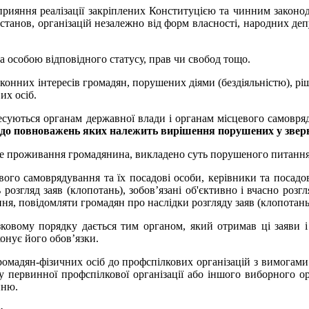
рияння реалізації закріплених Конституцією та чинним законод
станов, організацій незалежно від форм власності, народних депу
 особою відповідного статусу, прав чи свобод тощо.
конних інтересів громадян, порушених діями (бездіяльністю), р
их осіб.
ресуються органам державної влади і органам місцевого самовряд
до повноважень яких належить вирішення порушених у звер
ісце проживання громадянина, викладено суть порушеного питання
вого самоврядування та їх посадові особи, керівники та посадо
розгляд заяв (клопотань), зобов’язані об'єктивно і вчасно розг
ння, повідомляти громадян про наслідки розгляду заяв (клопотань
’язковому порядку дається тим органом, який отримав ці заяви 
конує його обов’язки.
ромадян-фізичних осіб до профспілкових організацій з вимогами
му первинної профспілкової організації або іншого виборного ор
нню.