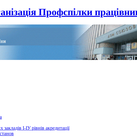
анізація Профспілки працівник
а
 закладів І-ІУ рівнів акредитації
установ