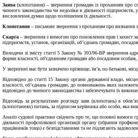
Заява
(клопотання) – звернення громадян із проханням про сп
чинного законодавства чи недоліки в діяльності підприємств, у
висловлення думки щодо поліпшення їх діяльності.
Клопотання
– письмове звернення з проханням про визнання за
Скарга
– звернення з вимогою про поновлення прав і захист за
підприємств, установ, організацій, об’єднань громадян, посадов
Виходячи зі змісту статті 5 Закону № 393/96-ВР звернення ад
форми власності, об'єднанням громадян або посадовим особам,
У зверненні має бути зазначено прізвище, ім’я, по батькові, м
Відповідно до статті 15 Закону органи державної влади, місце
власності, об’єднань громадян, до повноважень яких належить 
відповідно до чинного законодавства і забезпечувати їх викона
Відповідь за результатами розгляду заяв (клопотань) в обов
(клопотаннях) питань, за підписом керівника або особи, яка ви
Аналіз судової практики свідчить про те, що позовні вимоги г
діяльності профспілкової організації органу (обрання профко
працівників тощо) є безпідставними та не підлягають задоволе