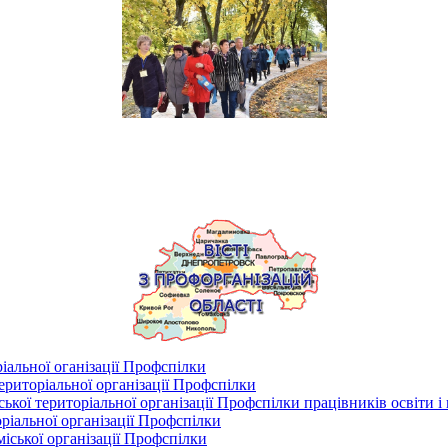
іальної оганізації Профспілки
риторіальної організації Профспілки
кої територіальної організації Профспілки працівників освіти і
ріальної організації Профспілки
іської організації Профспілки