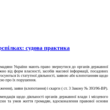
фспілках: судова практика
омадяни України мають право звернутися до органів державної
жно від форм власності, засобів масової інформації, посадових
тосуються їх статутної діяльності, заявою або клопотанням щодо
ргою про їх порушення.
ення), заяви (клопотання) і скарги ( ст. 3 Закону № 393/96-ВР).
ендація щодо діяльності органів державної влади і місцевого
осин та умов життя громадян, вдосконалення правової основи