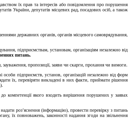
авством їх прав та інтересів або повідомлення про порушення
татів України, депутатів місцевих рад, посадових осіб, а також
ішеннями державних органів, органів місцевого самоврядування,
ування, підприємствам, установам, організаціям незалежно від
неннях питань.
, зауваження, пропозиції, заяви чи скарги, прохання чи вимоги.
ві особи підприємств, установ, організацій незалежно від форм
лядати їх, перевіряти викладені в них факти, приймати рішення
).
і до компетенції якого входить вирішення порушених у заявах
 надати роз’яснення (інформацію), провести перевірку з питань
гану, їх повноважень, законності надання згоди на звільнення