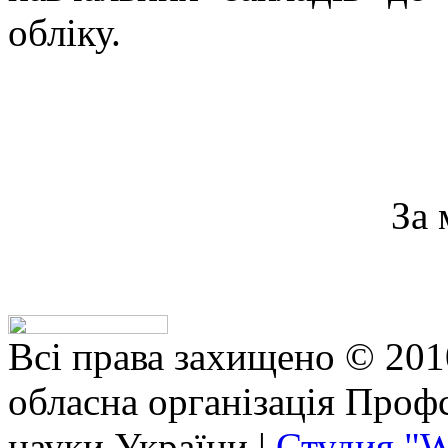
обліку.
За 
Всі права захищено © 201
обласна організація Профс
науки України |
Студия "W