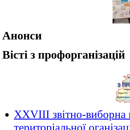
Анонси
Вісті з профорганізацій
ХХVIII звітно-виборна
територіальної оганіза