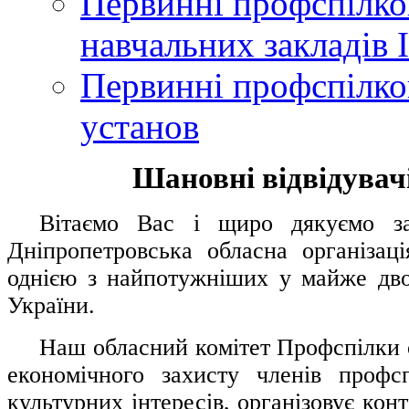
Первинні профспілков
навчальних закладів І
Первинні профспілков
установ
Шановні відвідувачі
....
.
Вітаємо Вас і щиро дякуємо за 
Дніпропетровська обласна організац
однією з найпотужніших у майже дво
України.
.....
Наш обласний комітет Профспілки о
економічного захисту членів профс
культурних інтересів, організовує конт