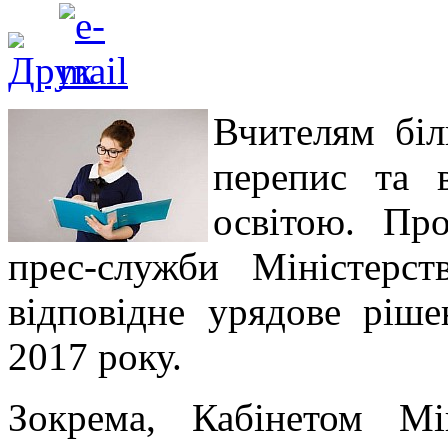
Вчителям біл
перепис та в
освітою. Пр
прес-служби Міністерс
відповідне урядове ріш
2017 року.
Зокрема, Кабінетом Мі