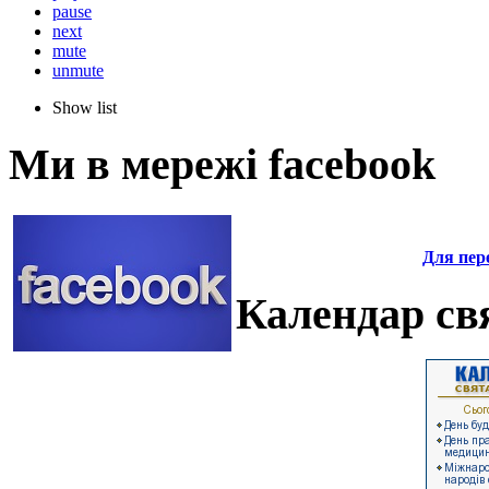
pause
next
mute
unmute
Show list
Ми в мережі facebook
Для пере
Календар свя