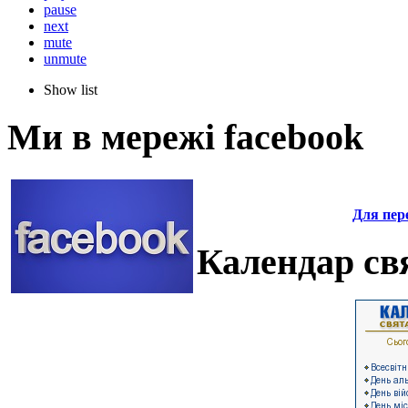
pause
next
mute
unmute
Show list
Ми в мережі facebook
Для пере
Календар свя