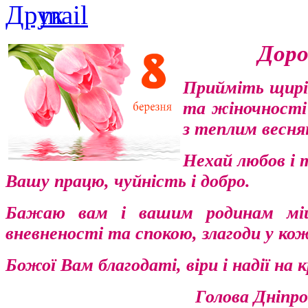
Доро
Прийміть щирі
та жіночності!
з теплим весня
Нехай любов і 
Вашу працю, чуйність і добро.
Бажаю вам і вашим родинам міцно
вневненості та спокою, злагоди у ко
Божої Вам благодаті, віри і надії н
Голова Дніпро