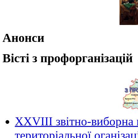
Анонси
Вісті з профорганізацій
ХХVIII звітно-виборна
територіальної оганіза