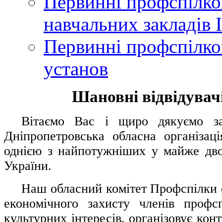
Первинні профспілков
навчальних закладів І
Первинні профспілков
установ
Шановні відвідувачі
....
.
Вітаємо Вас і щиро дякуємо за 
Дніпропетровська обласна організац
однією з найпотужніших у майже дво
України.
.....
Наш обласний комітет Профспілки о
економічного захисту членів профс
культурних інтересів, організовує конт