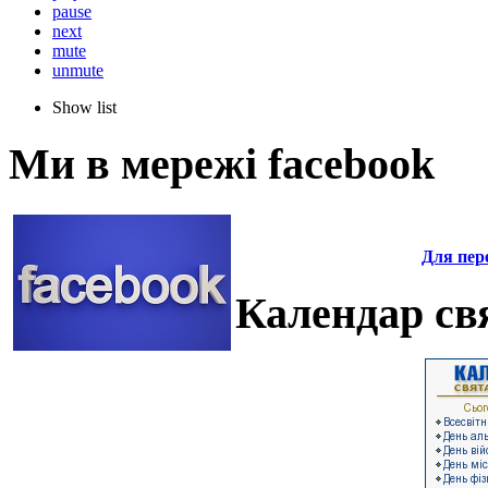
pause
next
mute
unmute
Show list
Ми в мережі facebook
Для пере
Календар свя