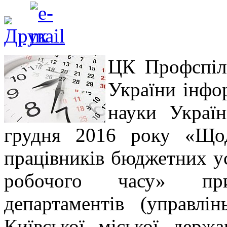
ЦК Профспілк
України інфор
науки Украї
грудня 2016 року «Що
працівників бюджетних ус
робочого часу» при
департаментів (управлі
Київської міської держа