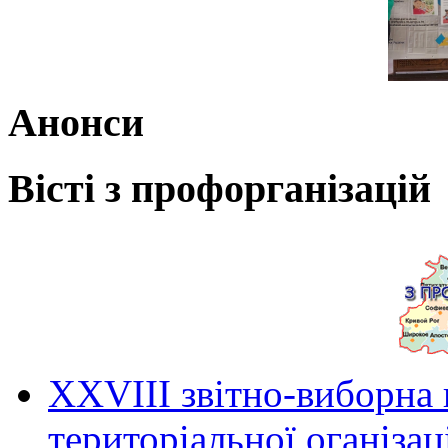
Анонси
Вісті з профорганізацій
ХХVIII звітно-виборна
територіальної оганіза