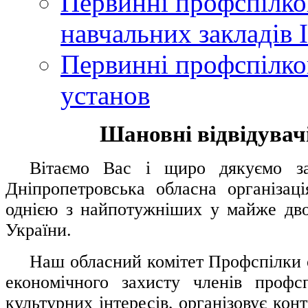
Первинні профспілков
навчальних закладів І
Первинні профспілков
установ
Шановні відвідувачі
....
.
Вітаємо Вас і щиро дякуємо за 
Дніпропетровська обласна організац
однією з найпотужніших у майже дво
України.
.....
Наш обласний комітет Профспілки о
економічного захисту членів профс
культурних інтересів, організовує конт