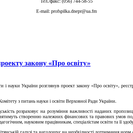
Тел./факс: (056) 744-58-55
E-mail: profspilka.dnepr@ua.fm
проекту закону «Про освіту»
и і науки України розглянув проект закону «Про освіту», реєст
омітету з питань науки і освіти Верховної Ради України.
дськість розраховує на розуміння важливості наданих пропозиц
риятимуть створенню належних фінансових та правових умов под
агогічним, науковим працівникам, спеціалістам освіти та її здоб
янській галузі та наголошує на необхідності дотримання норм ст