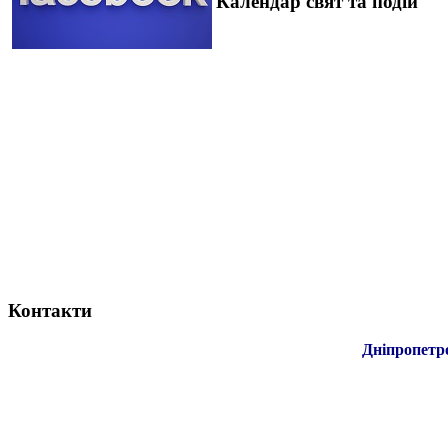
Календар свят та подій
Контакти
Дніпропетр