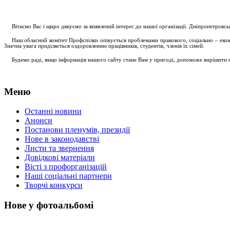
....
.
Вітаємо Вас і щиро дякуємо за виявлений інтерес до нашої організації. Дніпропетровс
.....
Наш обласний комітет Профспілки опікується проблемами правового, соціально – економ
Значна увага приділяється оздоровленню працівників, студентів, членів їх сімей.
.....
Будемо раді, якщо інформація нашого сайту стане Вам у пригоді, допоможе вирішити на
Меню
Останні новини
Анонси
Постанови пленумів, президії
Нове в законодавстві
Листи та звернення
Довідкові матеріали
Вісті з профорганізацій
Наші соціальні партнери
Творчі конкурси
Нове у фотоальбомі