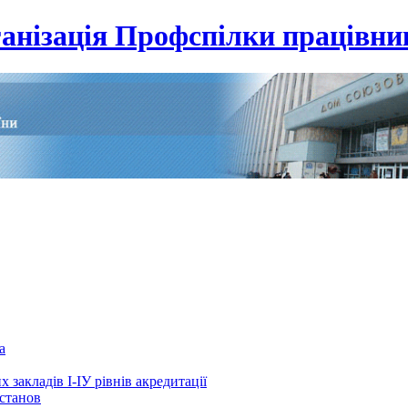
анізація Профспілки працівник
а
 закладів І-ІУ рівнів акредитації
установ