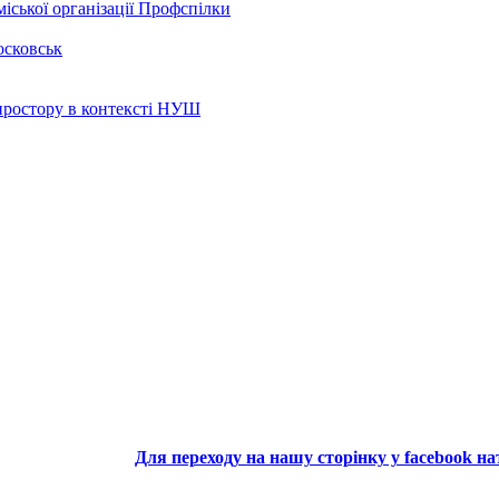
іської організації Профспілки
осковськ
 простору в контексті НУШ
Для переходу на нашу сторінку у facebook н