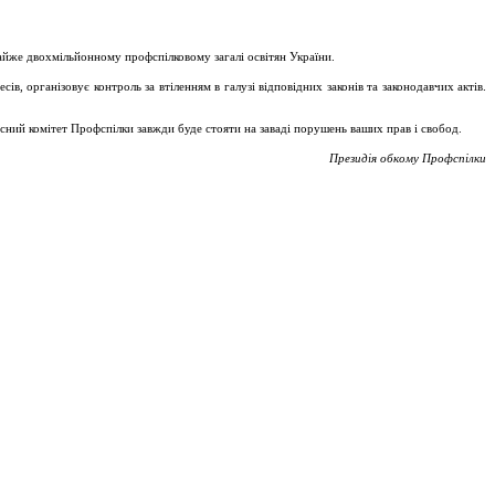
майже двохмільйонному профспілковому загалі освітян України.
, організовує контроль за втіленням в галузі відповідних законів та законодавчих актів.
асний комітет Профспілки завжди буде стояти на заваді порушень ваших прав і свобод.
Президія обкому Профспілки