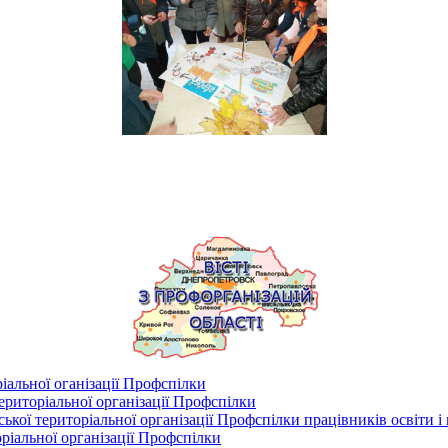
іальної оганізації Профспілки
риторіальної організації Профспілки
кої територіальної організації Профспілки працівників освіти і
ріальної організації Профспілки