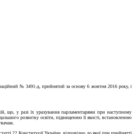
раційний № 3491-д, прийнятий за основу 6 жовтня 2016 року, і
ій, що, у разі їх урахування парламентарями при наступному
альшого розвитку освіти, підвищенню її якості, встановленню
увачам.
атті 22 Конституції України, відповідно до якої при прийнятті