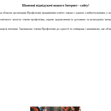
Шановні відвідувачі нашого Інтернет - сайту!
ька обласна організація Профспілки працівників освіти і науки є однією з найпотужніших у 
ічного захисту членів профспілки, сприяє задоволенню їх духовних та культурних інтересів
зрілі питання. Закликаємо членів Профспілки до єдності та співпраці і запевняємо, що обл