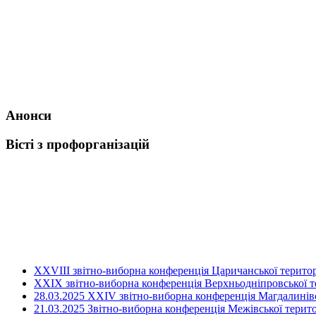
Анонси
Вісті з профорганізацій
ХХVIII звітно-виборна конференція Царичанської територ
XXIX звітно-виборна конференція Верхньодніпровської те
28.03.2025 ХХІV звітно-виборна конференція Магдалинівсь
21.03.2025 Звітно-виборна конференція Межівської терито