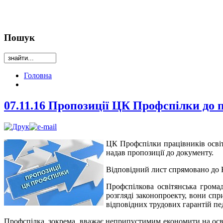
Пошук
Головна
07.11.16 Пропозиції ЦК Профспілки до 
ЦК Профспілки працівників освіт
надав пропозиції до документу.
Відповідний лист спрямовано до К
Профспілкова освітянська грома
розгляді законопроекту, вони сп
відповідних трудових гарантій пед
Профспілка, зокрема, вважає неприпустимим економити на освіт