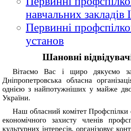
Первинні профспілков
навчальних закладів І
Первинні профспілков
установ
Шановні відвідувачі
....
.
Вітаємо Вас і щиро дякуємо за 
Дніпропетровська обласна організац
однією з найпотужніших у майже дво
України.
.....
Наш обласний комітет Профспілки о
економічного захисту членів профс
культурних інтересів, організовує конт