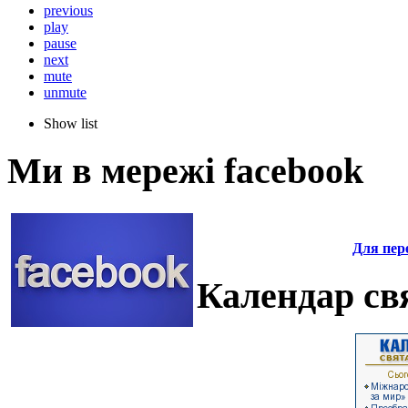
previous
play
pause
next
mute
unmute
Show list
Ми в мережі facebook
Для пере
Календар свя