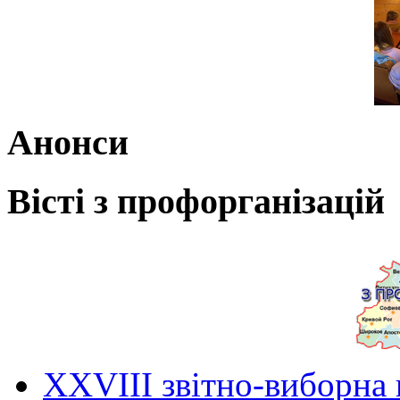
Анонси
Вісті з профорганізацій
ХХVIII звітно-виборна