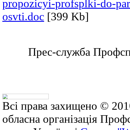
propozicyi-profsplki-do-pa
osvti.doc
[399 Kb]
Прес-служба Профспі
Всі права захищено © 201
обласна організація Профс