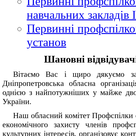
Первинні профспілков
навчальних закладів І
Первинні профспілков
установ
Шановні відвідувачі
....
.
Вітаємо Вас і щиро дякуємо за 
Дніпропетровська обласна організац
однією з найпотужніших у майже дво
України.
.....
Наш обласний комітет Профспілки о
економічного захисту членів профс
культурних інтересів, організовує конт