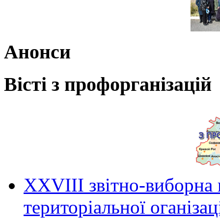
Анонси
Вісті з профорганізацій
ХХVIII звітно-виборна
територіальної оганіза