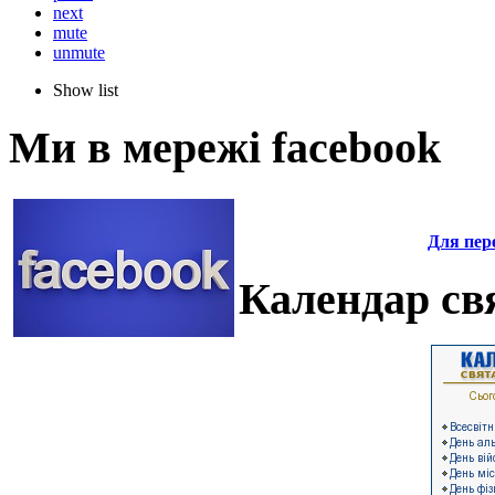
next
mute
unmute
Show list
Ми в мережі facebook
Для пере
Календар свя