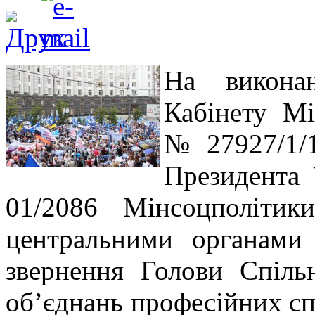
Hа виконан
Кабінету Мі
№27927/1/1
Президента 
01/2086 Мінсоцполітик
центральними органами 
звернення Голови Спіль
об’єднань професійних спі