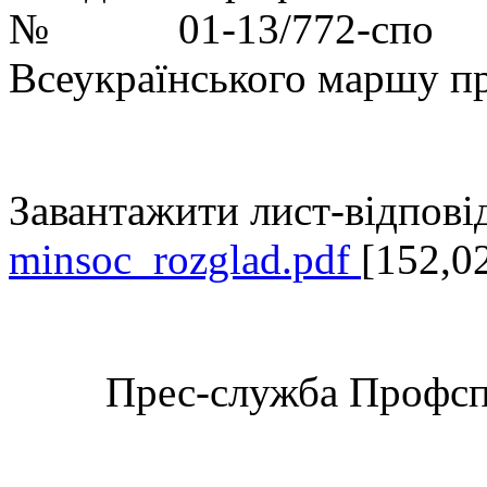
№ 01-13/772-спо т
Всеукраїнського маршу про
Завантажити лист-відпові
minsoc_rozglad.pdf
[152,0
Прес-служба Профспі