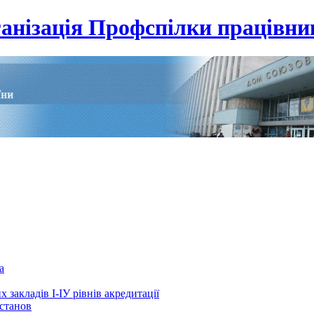
анізація Профспілки працівник
а
 закладів І-ІУ рівнів акредитації
установ