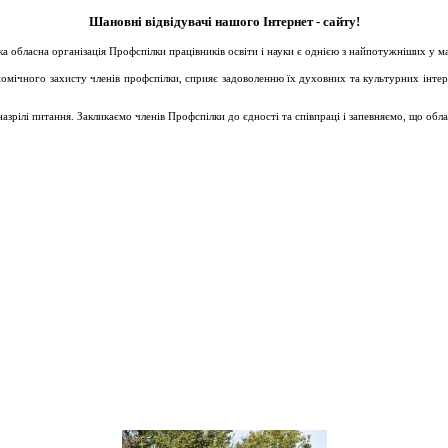
Шановні відвідувачі нашого Інтернет - сайту!
ька обласна організація Профспілки працівників освіти і науки є однією з найпотужніших у 
ічного захисту членів профспілки, сприяє задоволенню їх духовних та культурних інтересів
зрілі питання. Закликаємо членів Профспілки до єдності та співпраці і запевняємо, що обл