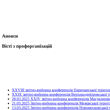
Анонси
Вісті з профорганізацій
ХХVIII звітно-виборна конференція Царичанської територ
XXIX звітно-виборна конференція Верхньодніпровської те
28.03.2025 ХХІV звітно-виборна конференція Магдалинівсь
21.03.2025 Звітно-виборна конференція Межівської терито
13.03.2025 Звітно-виборна конференція Новомосковської м