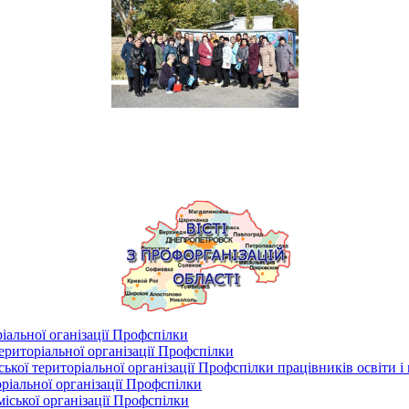
іальної оганізації Профспілки
риторіальної організації Профспілки
кої територіальної організації Профспілки працівників освіти і
ріальної організації Профспілки
іської організації Профспілки