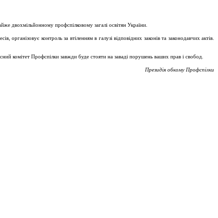
майже двохмільйонному профспілковому загалі освітян України.
, організовує контроль за втіленням в галузі відповідних законів та законодавчих актів.
асний комітет Профспілки завжди буде стояти на заваді порушень ваших прав і свобод.
Президія обкому Профспілки