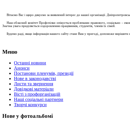
....
.
Вітаємо Вас і щиро дякуємо за виявлений інтерес до нашої організації. Дніпропетровс
.....
Наш обласний комітет Профспілки опікується проблемами правового, соціально – економ
Значна увага приділяється оздоровленню працівників, студентів, членів їх сімей.
.....
Будемо раді, якщо інформація нашого сайту стане Вам у пригоді, допоможе вирішити на
Меню
Останні новини
Анонси
Постанови пленумів, президії
Нове в законодавстві
Листи та звернення
Довідкові матеріали
Вісті з профорганізацій
Наші соціальні партнери
Творчі конкурси
Нове у фотоальбомі