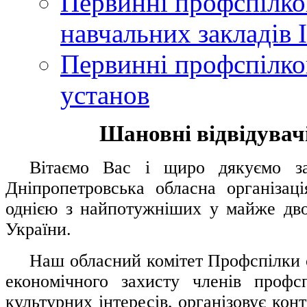
Первинні профспілков
навчальних закладів І
Первинні профспілков
установ
Шановні відвідувачі
....
.
Вітаємо Вас і щиро дякуємо за 
Дніпропетровська обласна організац
однією з найпотужніших у майже дво
України.
.....
Наш обласний комітет Профспілки о
економічного захисту членів профс
культурних інтересів, організовує конт