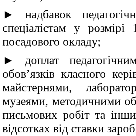
► надбавок педагогіч
спеціалістам у розмірі 
посадового окладу;
► доплат педагогічни
обов’язків класного кері
майстернями, лаборато
музеями, методичними об
письмових робіт та інши
відсотках від ставки зароб