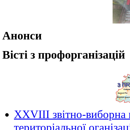
Анонси
Вісті з профорганізацій
ХХVIII звітно-виборна
територіальної оганіза