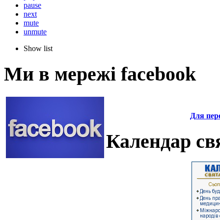
pause
next
mute
unmute
Show list
Ми в мережі facebook
Для пере
Календар свя