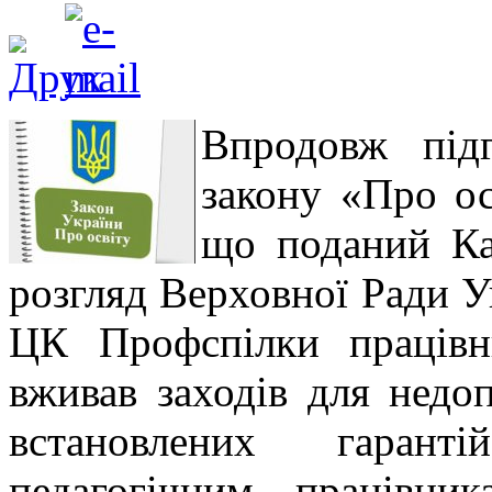
Впродовж підг
закону «Про ос
що поданий Ка
розгляд Верховної Ради У
ЦК Профспілки працівн
вживав заходів для недо
встановлених гаранті
педагогічним працівник