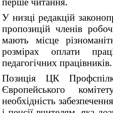
перше читання.
У низці редакцій законоп
пропозицій членів робо
мають місце різноманіт
розмірах оплати прац
педагогічних працівників.
Позиція ЦК Профспілк
Європейського коміте
необхідність забезпечення
і пенсії вчителям, яка до