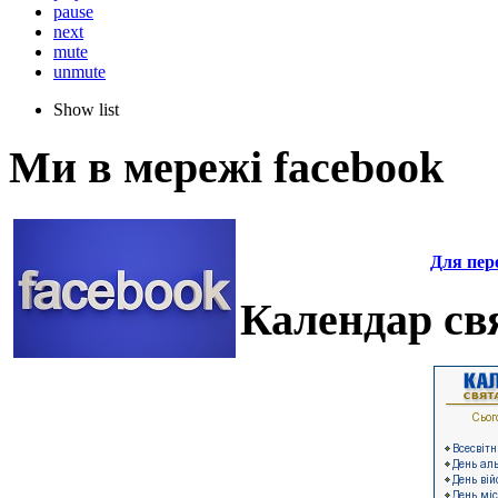
pause
next
mute
unmute
Show list
Ми в мережі facebook
Для пере
Календар свя