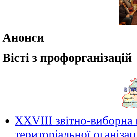
Анонси
Вісті з профорганізацій
ХХVIII звітно-виборна
територіальної оганіза