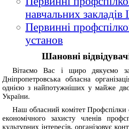
Первинні профспілков
навчальних закладів І
Первинні профспілков
установ
Шановні відвідувачі
....
.
Вітаємо Вас і щиро дякуємо за 
Дніпропетровська обласна організац
однією з найпотужніших у майже дво
України.
.....
Наш обласний комітет Профспілки о
економічного захисту членів профс
культурних інтересів, організовує конт