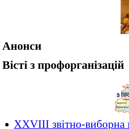
Анонси
Вісті з профорганізацій
ХХVIII звітно-виборна