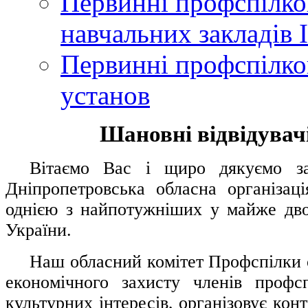
Первинні профспілков
навчальних закладів І
Первинні профспілков
установ
Шановні відвідувачі
....
.
Вітаємо Вас і щиро дякуємо за 
Дніпропетровська обласна організац
однією з найпотужніших у майже дво
України.
.....
Наш обласний комітет Профспілки о
економічного захисту членів профс
культурних інтересів, організовує конт