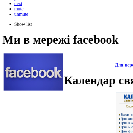
next
mute
unmute
Show list
Ми в мережі facebook
Для пере
Календар свя