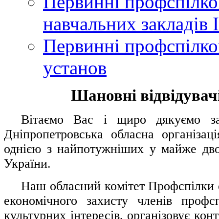
Первинні профспілков
навчальних закладів І
Первинні профспілков
установ
Шановні відвідувачі
....
.
Вітаємо Вас і щиро дякуємо за 
Дніпропетровська обласна організац
однією з найпотужніших у майже дво
України.
.....
Наш обласний комітет Профспілки о
економічного захисту членів профс
культурних інтересів, організовує конт