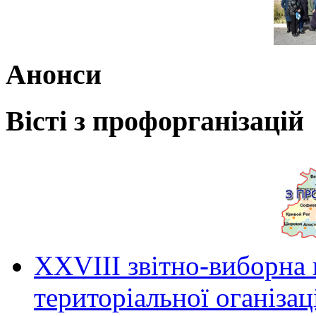
Анонси
Вісті з профорганізацій
ХХVIII звітно-виборна
територіальної оганіза