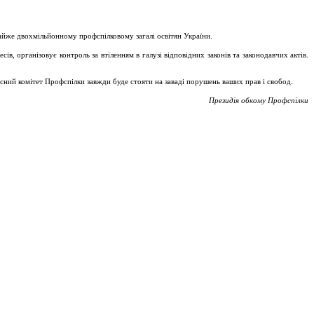
майже двохмільйонному профспілковому загалі освітян України.
, організовує контроль за втіленням в галузі відповідних законів та законодавчих актів.
асний комітет Профспілки завжди буде стояти на заваді порушень ваших прав і свобод.
Президія обкому Профспілки