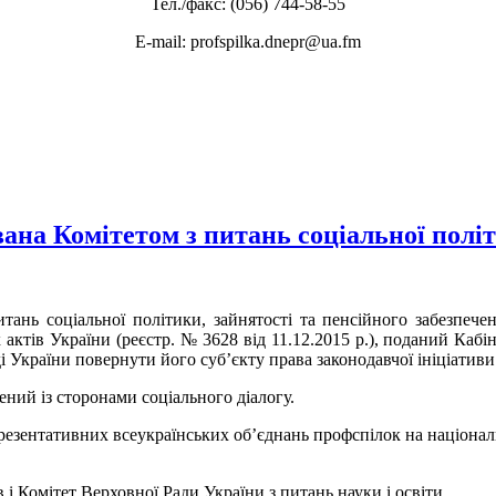
Тел./факс: (056) 744-58-55
E-mail: profspilka.dnepr@ua.fm
вана Комітетом з питань соціальної полі
тань соціальної політики, зайнятості та пенсійного забезпече
 актів України (реєстр. № 3628 від 11.12.2015 р.), поданий Каб
 України повернути його суб’єкту права законодавчої ініціатив
ний із сторонами соціального діалогу.
езентативних всеукраїнських об’єднань профспілок на націонал
і Комітет Верховної Ради України з питань науки і освіти.