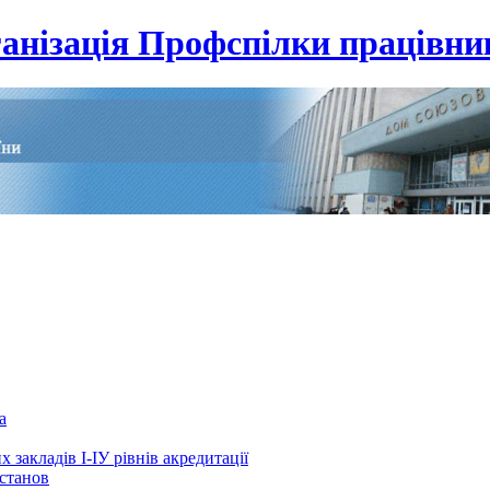
анізація Профспілки працівник
а
 закладів І-ІУ рівнів акредитації
установ