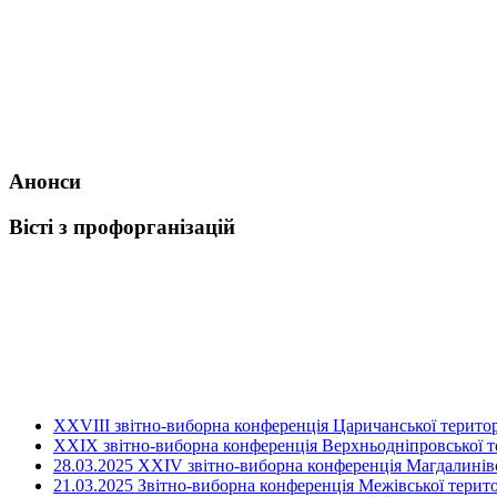
Анонси
Вісті з профорганізацій
ХХVIII звітно-виборна конференція Царичанської територ
XXIX звітно-виборна конференція Верхньодніпровської те
28.03.2025 ХХІV звітно-виборна конференція Магдалинівсь
21.03.2025 Звітно-виборна конференція Межівської терито