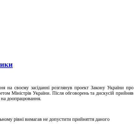
тики
ння на своєму засіданні розглянув проект Закону України про
інетом Міністрів України. Після обговорень та дискусій прийняв
и на доопрацювання.
ьному рівні вимагав не допустити прийняття даного