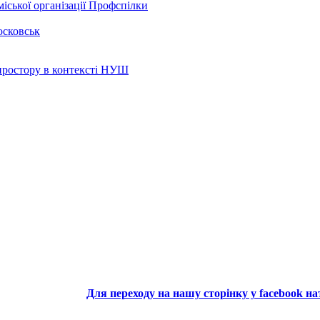
іської організації Профспілки
осковськ
 простору в контексті НУШ
Для переходу на нашу сторінку у facebook н