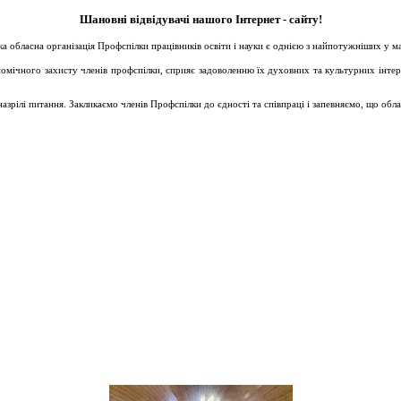
Шановні відвідувачі нашого Інтернет - сайту!
ька обласна організація Профспілки працівників освіти і науки є однією з найпотужніших у 
ічного захисту членів профспілки, сприяє задоволенню їх духовних та культурних інтересів
зрілі питання. Закликаємо членів Профспілки до єдності та співпраці і запевняємо, що обл