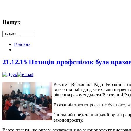
Пошук
Головна
21.12.15 Позиція профспілок була врахо
Комітет Верховної Ради України з пи
внесення змін до деяких законодавчих
рішення рекомендувати Верховній Раді
Вказаний законопроект не був погодже
Спільний представницький орган репр
законопроекту.
Варто додати, що окремі зауваження до законопроекту висловив 