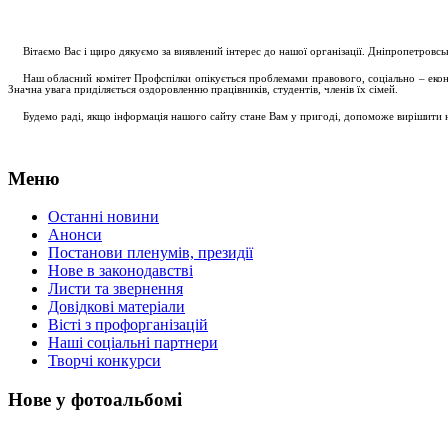
....
.
Вітаємо Вас і щиро дякуємо за виявлений інтерес до нашої організації. Дніпропетровс
.....
Наш обласний комітет Профспілки опікується проблемами правового, соціально – економ
Значна увага приділяється оздоровленню працівників, студентів, членів їх сімей.
.....
Будемо раді, якщо інформація нашого сайту стане Вам у пригоді, допоможе вирішити на
Меню
Останні новини
Анонси
Постанови пленумів, президії
Нове в законодавстві
Листи та звернення
Довідкові матеріали
Вісті з профорганізацій
Наші соціальні партнери
Творчі конкурси
Нове у фотоальбомі