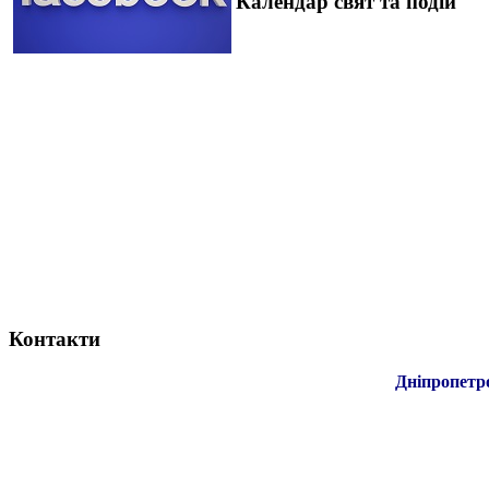
Календар свят та подій
Контакти
Дніпропетр