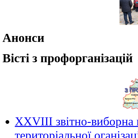
Анонси
Вісті з профорганізацій
ХХVIII звітно-виборна
територіальної оганіза