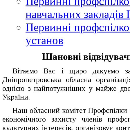
Первинні профспілков
навчальних закладів І
Первинні профспілков
установ
Шановні відвідувачі
....
.
Вітаємо Вас і щиро дякуємо за 
Дніпропетровська обласна організац
однією з найпотужніших у майже дво
України.
.....
Наш обласний комітет Профспілки о
економічного захисту членів профс
культурних інтересів, організовує конт