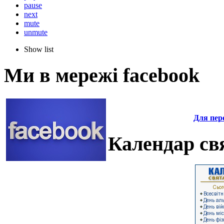
pause
next
mute
unmute
Show list
Ми в мережі facebook
Для пере
Календар свя