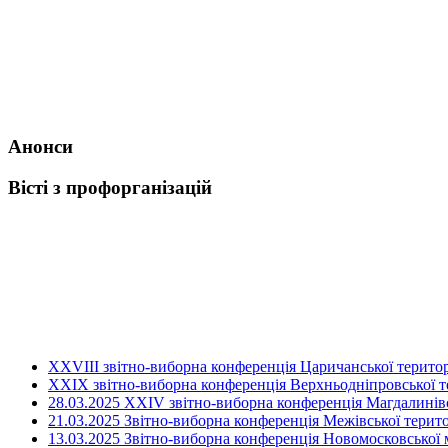
Анонси
Вісті з профорганізацій
ХХVIII звітно-виборна конференція Царичанської територ
XXIX звітно-виборна конференція Верхньодніпровської те
28.03.2025 ХХІV звітно-виборна конференція Магдалинівсь
21.03.2025 Звітно-виборна конференція Межівської терито
13.03.2025 Звітно-виборна конференція Новомосковської м