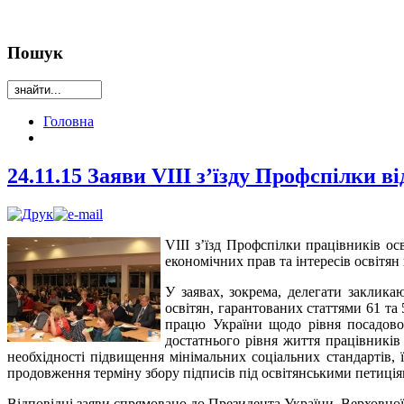
Пошук
Головна
24.11.15 Заяви VIII з’їзду Профспілки ві
VIII з’їзд Профспілки працівників ос
економічних прав та інтересів освітян
У заявах, зокрема, делегати заклика
освітян, гарантованих статтями 61 та 
працю України щодо рівня посадовог
достатнього рівня життя працівників
необхідності підвищення мінімальних соціальних стандартів, 
продовження терміну збору підписів під освітянськими петиція
Відповідні заяви спрямовано до Президента України, Верховної 