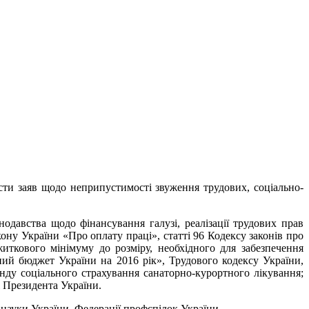
ексти заяв щодо неприпустимості звуження трудових, соціально-
нодавства щодо фінансування галузі, реалізації трудових прав
кону України «Про оплату праці», статті 96 Кодексу законів про
ткового мінімуму до розміру, необхідного для забезпечення
ний бюджет України на 2016 рік», Трудового кодексу України,
онду соціального страхування санаторно-курортного лікування;
і Президента України.
і науки України, Федерації профспілок України