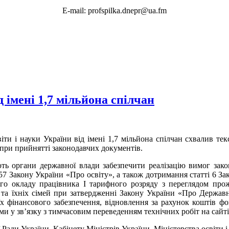
E-mail: profspilka.dnepr@ua.fm
д імені 1,7 мільйона спілчан
віти і науки України від імені 1,7 мільйона спілчан cхвалив т
 при прийнятті законодавчих документів.
ють органи державної влади забезпечити реалізацію вимог зако
57 Закону України «Про освіту», а також дотримання статті 6 За
о окладу працівника І тарифного розряду з переглядом прожи
 та їхніх сімей при затвердженні Закону України «Про Держав
їх фінансового забезпечення, відновлення за рахунок коштів ф
ми у зв’язку з тимчасовим переведенням технічних робіт на сайт
Ради України, Кабінету Міністрів України, Міністерства освіти 