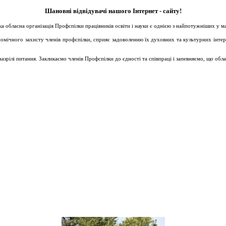
Шановні відвідувачі нашого Інтернет - сайту!
ька обласна організація Профспілки працівників освіти і науки є однією з найпотужніших у 
ічного захисту членів профспілки, сприяє задоволенню їх духовних та культурних інтересів
зрілі питання. Закликаємо членів Профспілки до єдності та співпраці і запевняємо, що обл