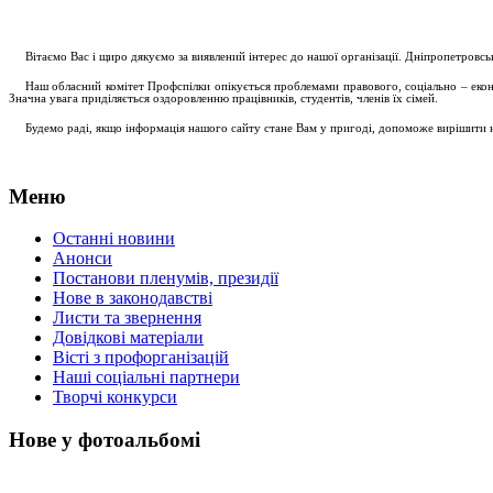
....
.
Вітаємо Вас і щиро дякуємо за виявлений інтерес до нашої організації. Дніпропетровс
.....
Наш обласний комітет Профспілки опікується проблемами правового, соціально – економ
Значна увага приділяється оздоровленню працівників, студентів, членів їх сімей.
.....
Будемо раді, якщо інформація нашого сайту стане Вам у пригоді, допоможе вирішити на
Меню
Останні новини
Анонси
Постанови пленумів, президії
Нове в законодавстві
Листи та звернення
Довідкові матеріали
Вісті з профорганізацій
Наші соціальні партнери
Творчі конкурси
Нове у фотоальбомі