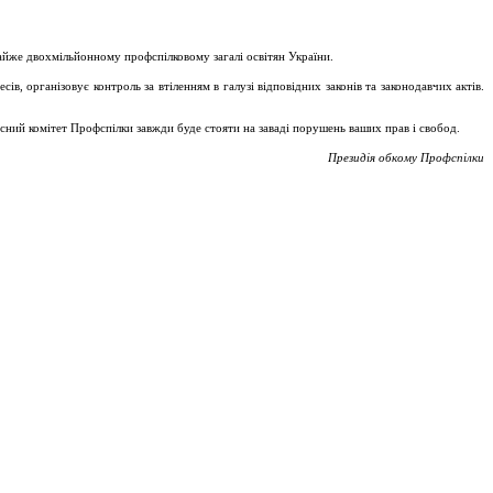
майже двохмільйонному профспілковому загалі освітян України.
, організовує контроль за втіленням в галузі відповідних законів та законодавчих актів.
асний комітет Профспілки завжди буде стояти на заваді порушень ваших прав і свобод.
Президія обкому Профспілки