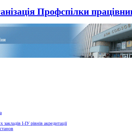
анізація Профспілки працівник
а
 закладів І-ІУ рівнів акредитації
установ