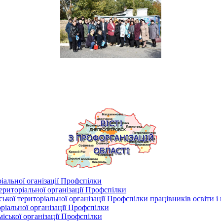
іальної оганізації Профспілки
риторіальної організації Профспілки
кої територіальної організації Профспілки працівників освіти і
ріальної організації Профспілки
іської організації Профспілки