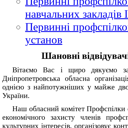
Первинні профспілков
навчальних закладів І
Первинні профспілков
установ
Шановні відвідувачі
....
.
Вітаємо Вас і щиро дякуємо за 
Дніпропетровська обласна організац
однією з найпотужніших у майже дво
України.
.....
Наш обласний комітет Профспілки о
економічного захисту членів профс
культурних інтересів, організовує конт