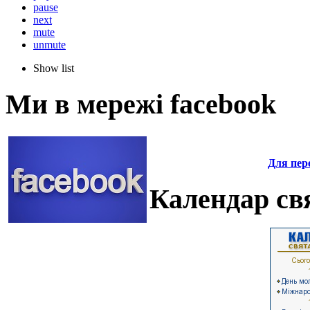
pause
next
mute
unmute
Show list
Ми в мережі facebook
Для пере
Календар свя