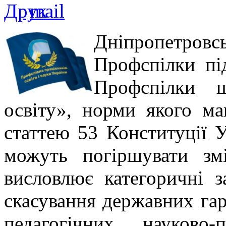
Дніпропетро
Профспілки пі
Профспілки 
освіту», норми якого ма
статтею 53 Конституції У
можуть погіршувати зм
висловлює категоричні з
скасування державних гар
педагогічних, науково-