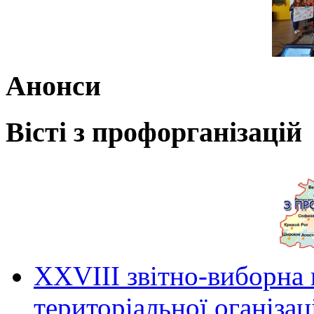
Анонси
Вісті з профорганізацій
ХХVIII звітно-виборна
територіальної оганіза