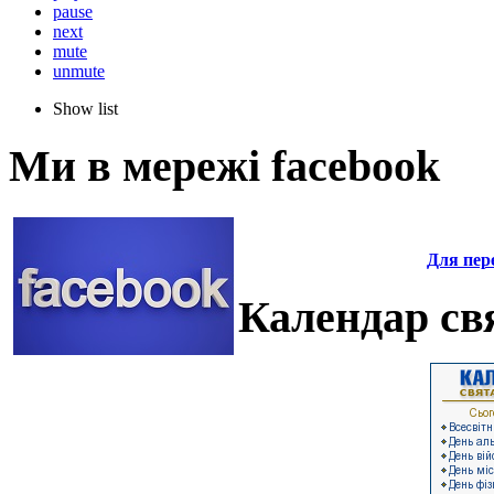
pause
next
mute
unmute
Show list
Ми в мережі facebook
Для пере
Календар свя