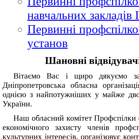
Первинні профспілков
навчальних закладів І
Первинні профспілков
установ
Шановні відвідувачі
....
.
Вітаємо Вас і щиро дякуємо за 
Дніпропетровська обласна організац
однією з найпотужніших у майже дво
України.
.....
Наш обласний комітет Профспілки о
економічного захисту членів профс
культурних інтересів, організовує конт