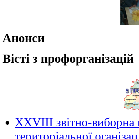
Анонси
Вісті з профорганізацій
ХХVIII звітно-виборна
територіальної оганіза