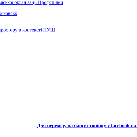
іської організації Профспілки
осковськ
 простору в контексті НУШ
Для переходу на нашу сторінку у facebook н