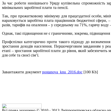
За час роботи нинішнього Уряду купівельна спроможність зар
мінімальних заробітної плати та пенсії.
Так, при прожитковому мінімуму для працездатної особи, мінім
нараховується заробітна плата працівників бюджетної сфери, –
разів, тарифів на опалення – у середньому на 71%, гарячу воду
Однак, такі підвищення не є граничними, зокрема, підвищення т
Профспілки категорично проти такого підходу до визначення 
зростання доходів населення. Першочерговим завданням у реал
етапі – зростання заробітної плати до рівня, який забезпечит
для себе та своєї сім’ї.
Завантажити документ
postanova_knu_2016.doc
[100 Kb]
Всі права захищено © 2010 - 2013 Дніпропетровська обласна орг