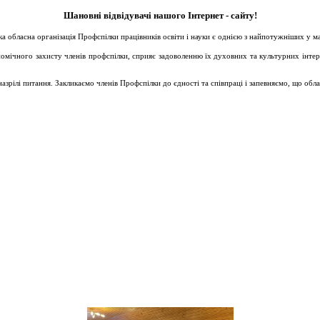
Шановні відвідувачі нашого Інтернет - сайту!
ька обласна організація Профспілки працівників освіти і науки є однією з найпотужніших у 
ічного захисту членів профспілки, сприяє задоволенню їх духовних та культурних інтересів
зрілі питання. Закликаємо членів Профспілки до єдності та співпраці і запевняємо, що обл