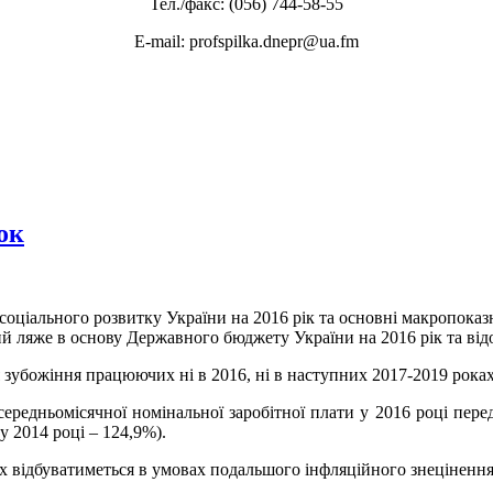
Тел./факс: (056) 744-58-55
E-mail: profspilka.dnepr@ua.fm
ок
оціального розвитку України на 2016 рік та основні макропоказ
й ляже в основу Державного бюджету України на 2016 рік та ві
 зубожіння працюючих ні в 2016, ні в наступних 2017-2019 роках
ередньомісячної номінальної заробітної плати у 2016 році перед
у 2014 році – 124,9%).
х відбуватиметься в умовах подальшого інфляційного знецінення