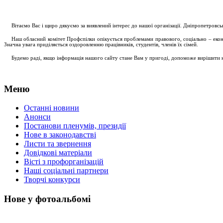
....
.
Вітаємо Вас і щиро дякуємо за виявлений інтерес до нашої організації. Дніпропетровс
.....
Наш обласний комітет Профспілки опікується проблемами правового, соціально – економ
Значна увага приділяється оздоровленню працівників, студентів, членів їх сімей.
.....
Будемо раді, якщо інформація нашого сайту стане Вам у пригоді, допоможе вирішити на
Меню
Останні новини
Анонси
Постанови пленумів, президії
Нове в законодавстві
Листи та звернення
Довідкові матеріали
Вісті з профорганізацій
Наші соціальні партнери
Творчі конкурси
Нове у фотоальбомі