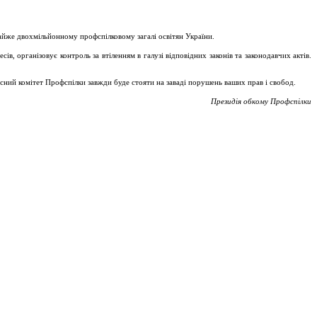
майже двохмільйонному профспілковому загалі освітян України.
, організовує контроль за втіленням в галузі відповідних законів та законодавчих актів.
асний комітет Профспілки завжди буде стояти на заваді порушень ваших прав і свобод.
Президія обкому Профспілки