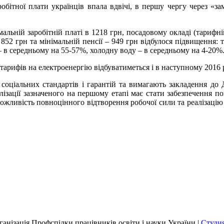
обітної плати українців впала вдвічі, в першу чергу через «за
альній заробітній платі в 1218 грн, посадовому окладі (тарифні
 852 грн та мінімальній пенсії – 949 грн відбулося підвищення: 
 – в середньому на 55-57%, холодну воду – в середньому на 4-20%
арифів на електроенергію відбуватиметься і в наступному 2016 ро
соціальних стандартів і гарантій та вимагають закладення до
ізації зазначеного на першому етапі має стати забезпечення по
ь можливість повноцінного відтворення робочої сили та реалізаці
анізація Профспілки працівників освіти і науки України |
Студия