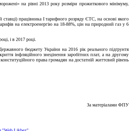
морожені» на рівні 2013 року розміри прожиткового мінімуму,
й ставці) працівника І тарифного розряду ЄТС, на основі якого
тарифів на електроенергію на 18-88%, цін на природний газ у 6
.
ці, і в 2017 році.
 Державного бюджету України на 2016 рік реального підґрунтя
криття інфляційного знецінення заробітних плат, а на другому
ю конституційного права громадян на достатній життєвий рівень
За матеріалами ФПУ
 "Web Likbez"