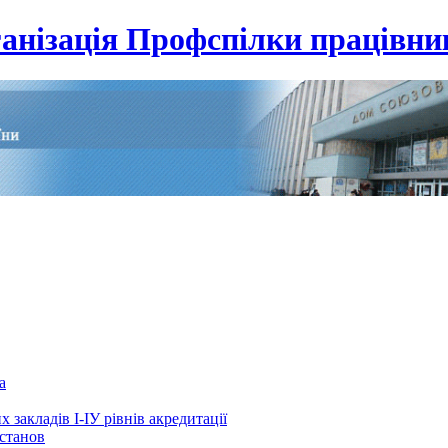
анізація Профспілки працівник
а
 закладів І-ІУ рівнів акредитації
установ