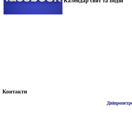
Календар свят та подій
Контакти
Дніпропетр