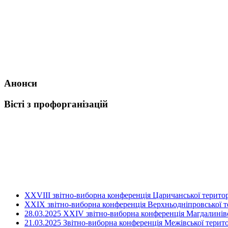
Анонси
Вісті з профорганізацій
ХХVIII звітно-виборна конференція Царичанської територ
XXIX звітно-виборна конференція Верхньодніпровської те
28.03.2025 ХХІV звітно-виборна конференція Магдалинівсь
21.03.2025 Звітно-виборна конференція Межівської терито