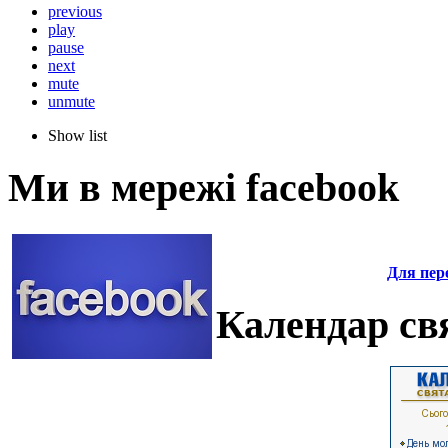
previous
play
pause
next
mute
unmute
Show list
Ми в мережі facebook
Для пере
Календар свя