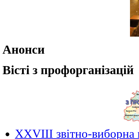
Анонси
Вісті з профорганізацій
ХХVIII звітно-виборна