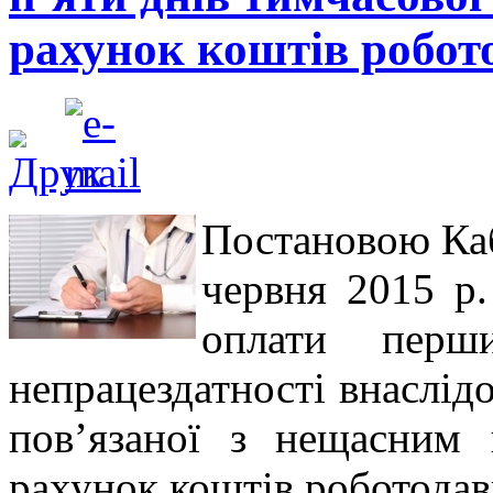
рахунок коштів робот
Постановою Каб
червня 2015 р
оплати перш
непрацездатності внаслід
пов’язаної з нещасним 
рахунок коштів роботодав