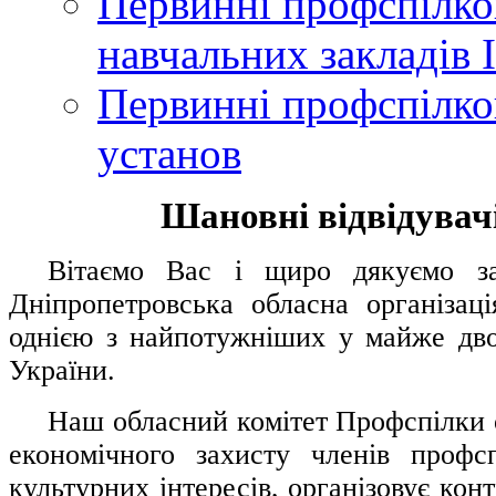
Первинні профспілков
навчальних закладів І
Первинні профспілков
установ
Шановні відвідувачі
....
.
Вітаємо Вас і щиро дякуємо за 
Дніпропетровська обласна організац
однією з найпотужніших у майже дво
України.
.....
Наш обласний комітет Профспілки о
економічного захисту членів профс
культурних інтересів, організовує конт