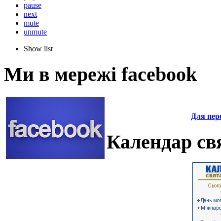
pause
next
mute
unmute
Show list
Ми в мережі facebook
Для пере
Календар свя