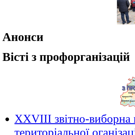
Анонси
Вісті з профорганізацій
ХХVIII звітно-виборна
територіальної оганіза