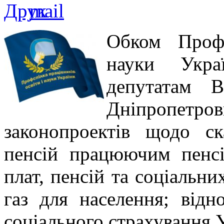
Обком Профс
науки Укра
депутатам В
Дніпропет
законопроектів щодо с
пенсій працюючим пенсіо
плат, пенсій та соціальн
газ для населення; від
соціального страхування 