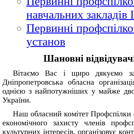
Первинні профспілков
навчальних закладів І
Первинні профспілков
установ
Шановні відвідувачі
....
.
Вітаємо Вас і щиро дякуємо за 
Дніпропетровська обласна організац
однією з найпотужніших у майже дво
України.
.....
Наш обласний комітет Профспілки о
економічного захисту членів профс
культурних інтересів, організовує конт