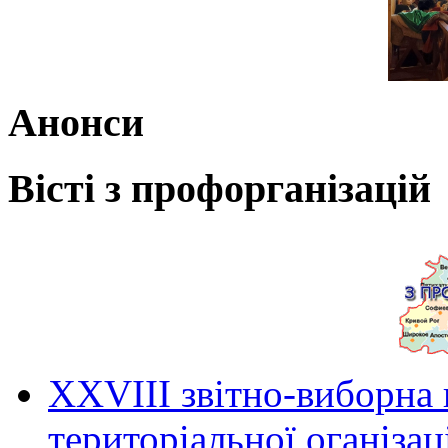
Анонси
Вісті з профорганізацій
ХХVIII звітно-виборна
територіальної оганіза