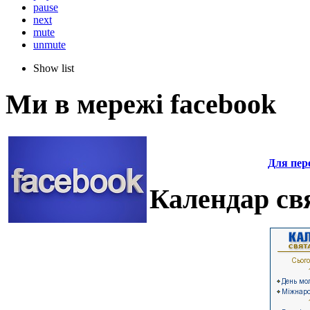
pause
next
mute
unmute
Show list
Ми в мережі facebook
Для пере
Календар свя