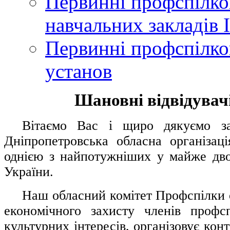
Первинні профспілков
навчальних закладів І
Первинні профспілков
установ
Шановні відвідувачі
....
.
Вітаємо Вас і щиро дякуємо за 
Дніпропетровська обласна організац
однією з найпотужніших у майже дво
України.
.....
Наш обласний комітет Профспілки о
економічного захисту членів профс
культурних інтересів, організовує конт