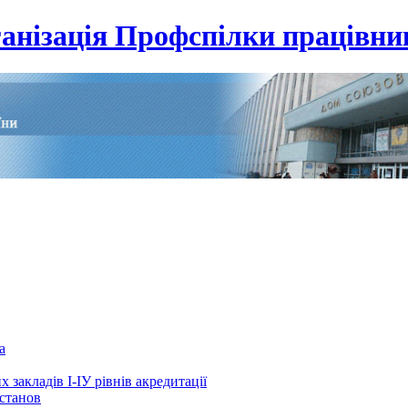
анізація Профспілки працівник
а
 закладів І-ІУ рівнів акредитації
установ