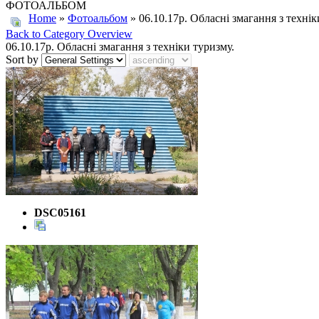
ФОТОАЛЬБОМ
Home
»
Фотоальбом
» 06.10.17р. Обласні змагання з технік
Back to Category Overview
06.10.17р. Обласні змагання з техніки туризму.
Sort by
DSC05161