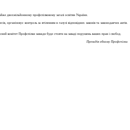
майже двохмільйонному профспілковому загалі освітян України.
, організовує контроль за втіленням в галузі відповідних законів та законодавчих актів.
асний комітет Профспілки завжди буде стояти на заваді порушень ваших прав і свобод.
Президія обкому Профспілки