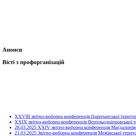
Анонси
Вісті з профорганізацій
ХХVIII звітно-виборна конференція Царичанської територ
XXIX звітно-виборна конференція Верхньодніпровської те
28.03.2025 ХХІV звітно-виборна конференція Магдалинівсь
21.03.2025 Звітно-виборна конференція Межівської терито