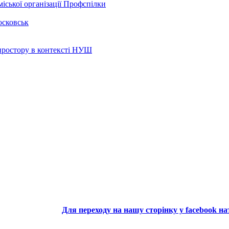
іської організації Профспілки
осковськ
 простору в контексті НУШ
Для переходу на нашу сторінку у facebook н