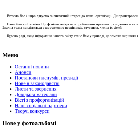
....
.
Вітаємо Вас і щиро дякуємо за виявлений інтерес до нашої організації. Дніпропетровс
.....
Наш обласний комітет Профспілки опікується проблемами правового, соціально – економ
Значна увага приділяється оздоровленню працівників, студентів, членів їх сімей.
.....
Будемо раді, якщо інформація нашого сайту стане Вам у пригоді, допоможе вирішити на
Меню
Останні новини
Анонси
Постанови пленумів, президії
Нове в законодавстві
Листи та звернення
Довідкові матеріали
Вісті з профорганізацій
Наші соціальні партнери
Творчі конкурси
Нове у фотоальбомі